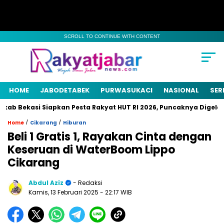
SCROLL TO CONTINUE WITH CONTENT
HOME
JABODETABEK
PURWASUKACI
NASIONAL
SER
b Bekasi Siapkan Pesta Rakyat HUT RI 2026, Puncaknya Digelar 2
/
/
Home
Cikarang
Hiburan
Beli 1 Gratis 1, Rayakan Cinta dengan
Keseruan di WaterBoom Lippo
Cikarang
Abdul Aziz
- Redaksi
Kamis, 13 Februari 2025
- 22:17 WIB