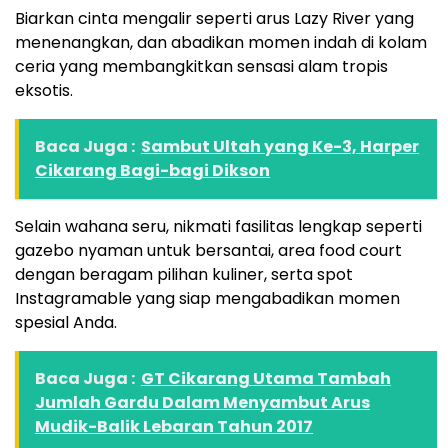
Biarkan cinta mengalir seperti arus Lazy River yang
menenangkan, dan abadikan momen indah di kolam
ceria yang membangkitkan sensasi alam tropis
eksotis.
Baca Juga :
Sambut Ultah yang Ke-3, Harper
Cikarang Bagi-bagi Dikson
Selain wahana seru, nikmati fasilitas lengkap seperti
gazebo nyaman untuk bersantai, area food court
dengan beragam pilihan kuliner, serta spot
Instagramable yang siap mengabadikan momen
spesial Anda.
Baca Juga :
GT Cikarang Utama Tambah
Jumlah Gardu Dalam Menyambut Arus
Mudik-Balik Lebaran Tahun 2017