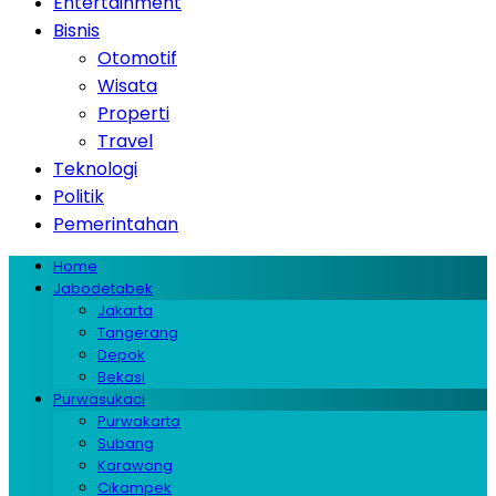
Entertainment
Bisnis
Otomotif
Wisata
Properti
Travel
Teknologi
Politik
Pemerintahan
Home
Jabodetabek
Jakarta
Tangerang
Depok
Bekasi
Purwasukaci
Purwakarta
Subang
Karawang
Cikampek