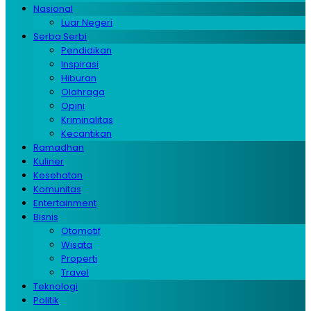
Nasional
Luar Negeri
Serba Serbi
Pendidikan
Inspirasi
Hiburan
Olahraga
Opini
Kriminalitas
Kecantikan
Ramadhan
Kuliner
Kesehatan
Komunitas
Entertainment
Bisnis
Otomotif
Wisata
Properti
Travel
Teknologi
Politik