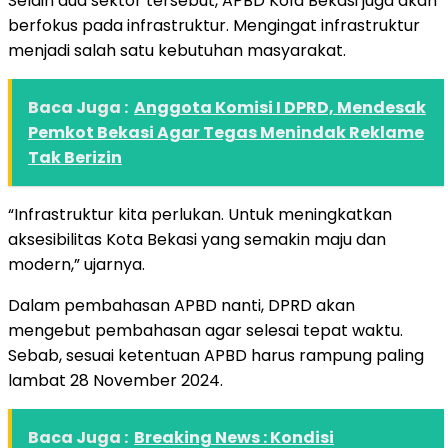
Selain dua sektor tersebut, APBD Ko1a Bekasi juga akan
berfokus pada infrastruktur. Mengingat infrastruktur
menjadi salah satu kebutuhan masyarakat.
Baca Juga :
Anggota Komisi I DPRD, Mendesak
Pemkot Bekasi Agar Tegas Menindak Reklame
Tak Berizin
“Infrastruktur kita perlukan. Untuk meningkatkan
aksesibilitas Kota Bekasi yang semakin maju dan
modern,” ujarnya.
Dalam pembahasan APBD nanti, DPRD akan
mengebut pembahasan agar selesai tepat waktu.
Sebab, sesuai ketentuan APBD harus rampung paling
lambat 28 November 2024.
Baca Juga :
Breaking News : Kondisi