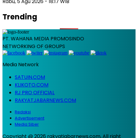
Rabu, 5 Agu 2026 - 18:17 WIB
Trending
PT. WAHANA MEDIA PROMOSINDO
NETWORKING OF GROUPS
Media Network
SATUIN.COM
KLIKOTO.COM
RJ PRO OFFICIAL
RAKYATJABARNEWS.COM
Redaksi
Advertisement
Media Siber
Copyright @ 2026 rakyatjabarnews.com, All right