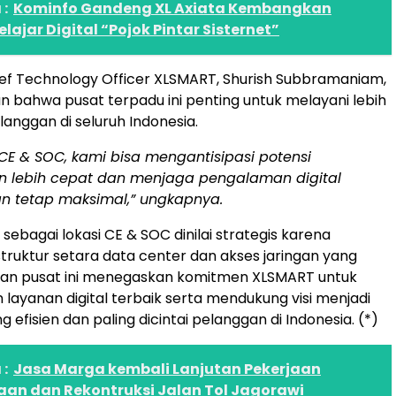
:
Kominfo Gandeng XL Axiata Kembangkan
ajar Digital “Pojok Pintar Sisternet”
ief Technology Officer XLSMART, Shurish Subbramaniam,
bahwa pusat terpadu ini penting untuk melayani lebih
elanggan di seluruh Indonesia.
CE & SOC, kami bisa mengantisipasi potensi
 lebih cepat dan menjaga pengalaman digital
n tetap maksimal,” ungkapnya.
sebagai lokasi CE & SOC dinilai strategis karena
struktur setara data center dan akses jaringan yang
iran pusat ini menegaskan komitmen XLSMART untuk
layanan digital terbaik serta mendukung visi menjadi
g efisien dan paling dicintai pelanggan di Indonesia. (*)
:
Jasa Marga kembali Lanjutan Pekerjaan
aan dan Rekontruksi Jalan Tol Jagorawi