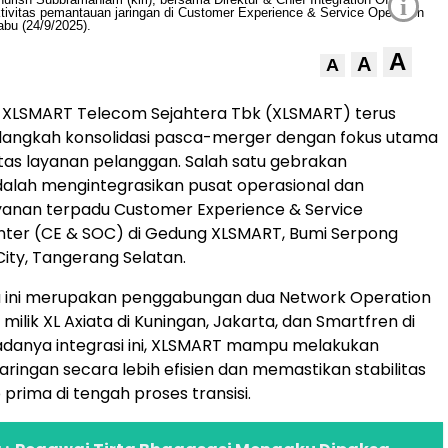
i
A
A
A
 XLSMART Telecom Sejahtera Tbk (XLSMART) terus
angkah konsolidasi pasca-merger dengan fokus utama
tas layanan pelanggan. Salah satu gebrakan
alah mengintegrasikan pusat operasional dan
yanan terpadu Customer Experience & Service
nter (CE & SOC) di Gedung XLSMART, Bumi Serpong
ity, Tangerang Selatan.
u ini merupakan penggabungan dua Network Operation
ilik XL Axiata di Kuningan, Jakarta, dan Smartfren di
adanya integrasi ini, XLSMART mampu melakukan
ringan secara lebih efisien dan memastikan stabilitas
prima di tengah proses transisi.