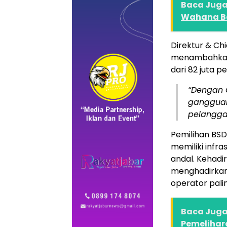
Baca Juga 
Wahana Bel
Direktur & Ch
menambahkan 
dari 82 juta p
“Dengan 
gangguan
pelangga
Pemilihan BSD 
memiliki infra
andal. Kehad
menghadirkan 
operator palin
Baca Juga 
Pemelihar