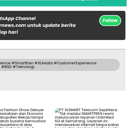
atsApp Channel
Follow
rnews.com untuk update berita
iap hari
rience #Smartfren #XLAxiata #CustomerExperience
 #BSD #Teknologi