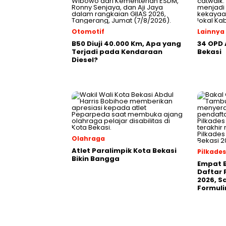
Otomotif
Lainnya
B50 Diuji 40.000 Km, Apa yang
34 OPD
Terjadi pada Kendaraan
Bekasi
Diesel?
Olahraga
Atlet Paralimpik Kota Bekasi
Pilkades
Bikin Bangga
Empat B
Daftar 
2026, S
Formuli