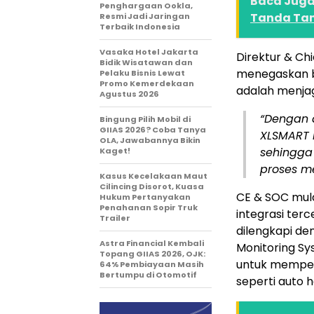
Baca Juga 
Penghargaan Ookla,
Tanda Tan
Resmi Jadi Jaringan
Terbaik Indonesia
Vasaka Hotel Jakarta
Direktur & Chi
Bidik Wisatawan dan
menegaskan b
Pelaku Bisnis Lewat
Promo Kemerdekaan
adalah menja
Agustus 2026
“Dengan 
Bingung Pilih Mobil di
GIIAS 2026? Coba Tanya
XLSMART 
OLA, Jawabannya Bikin
sehingga
Kaget!
proses me
Kasus Kecelakaan Maut
Cilincing Disorot, Kuasa
CE & SOC mula
Hukum Pertanyakan
Penahanan Sopir Truk
integrasi terce
Trailer
dilengkapi de
Astra Financial Kembali
Monitoring S
Topang GIIAS 2026, OJK:
untuk memper
64% Pembiayaan Masih
Bertumpu di Otomotif
seperti auto h