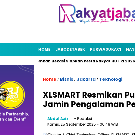
HOME
JABODETABEK
PURWASUKACI
NAS
Bekasi
Pemkab Bekasi Siapkan Pesta Rakyat HUT RI 2026, Pun
Home
Bisnis
Jakarta
Teknologi
/
/
/
XLSMART Resmikan Pus
Jamin Pengalaman Pe
Abdul Aziz
- Redaksi
Kamis, 25 September 2025
- 06:48 WIB