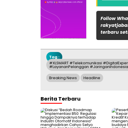
Follow Wh
rakyatjaba
terbaru set
Tag :
#XLSMART #Telekomunikasi #DigitalExpe
#LayananPelanggan #JaringanIndonesia
Breaking News
Headline
Berita Terbaru