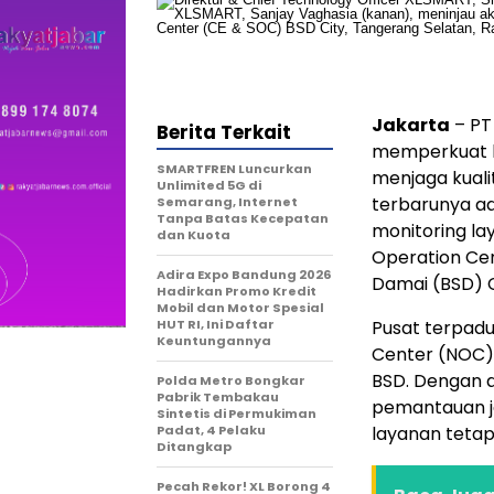
Jakarta
– PT
Berita Terkait
memperkuat l
SMARTFREN Luncurkan
menjaga kuali
Unlimited 5G di
terbarunya ad
Semarang, Internet
Tanpa Batas Kecepatan
monitoring la
dan Kuota
Operation Ce
Adira Expo Bandung 2026
Damai (BSD) C
Hadirkan Promo Kredit
Mobil dan Motor Spesial
HUT RI, Ini Daftar
Pusat terpad
Keuntungannya
Center (NOC) m
BSD. Dengan 
Polda Metro Bongkar
Pabrik Tembakau
pemantauan ja
Sintetis di Permukiman
Padat, 4 Pelaku
layanan tetap 
Ditangkap
Pecah Rekor! XL Borong 4