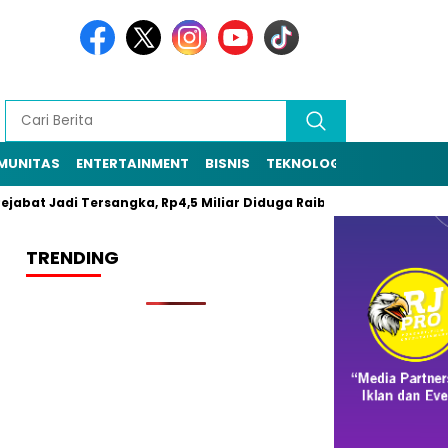
MUNITAS
ENTERTAINMENT
BISNIS
TEKNOLOGI
POLITIK
PE
bat Jadi Tersangka, Rp4,5 Miliar Diduga Raib
Resmi Daftar Pil
TRENDING