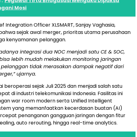
:
Pegawai Tirta Bhagasasi Mengaku Dipaksa
gani Mosi
ef Integration Officer XLSMART, Sanjay Vaghasia,
ahwa sejak awal merger, prioritas utama perusahaan
ga kenyamanan pelanggan.
adanya integrasi dua NOC menjadi satu CE & SOC,
bisa lebih mudah melakukan monitoring jaringan
 pelanggan tidak merasakan dampak negatif dari
rger,” ujarnya.
i beroperasi sejak Juli 2025 dan menjadi salah satu
pat di industri telekomunikasi Indonesia. Fasilitas ini
ngan war room modern serta Unified Intelligent
ystem yang memanfaatkan kecerdasan buatan (AI)
cepat penanganan gangguan jaringan dengan fitur
ealing, auto rerouting, hingga real-time analytics.