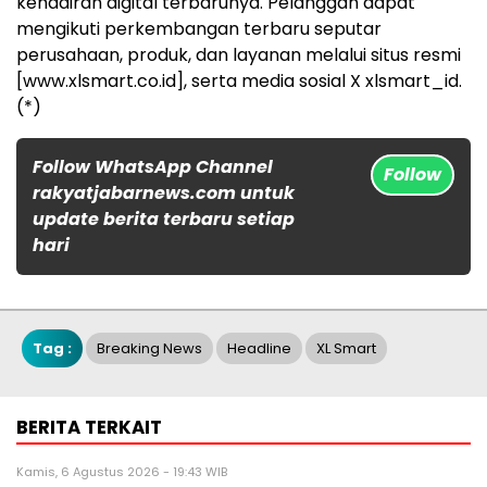
kehadiran digital terbarunya. Pelanggan dapat
mengikuti perkembangan terbaru seputar
perusahaan, produk, dan layanan melalui situs resmi
[www.xlsmart.co.id], serta media sosial X xlsmart_id.
(*)
Follow WhatsApp Channel
Follow
rakyatjabarnews.com untuk
update berita terbaru setiap
hari
Tag :
Breaking News
Headline
XL Smart
BERITA TERKAIT
Kamis, 6 Agustus 2026 - 19:43 WIB