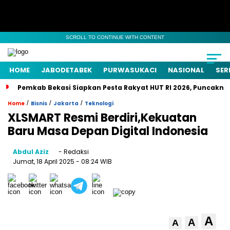
SCROLL TO CONTINUE WITH CONTENT
HOME
JABODETABEK
PURWASUKACI
NASIONAL
SER
Pemkab Bekasi Siapkan Pesta Rakyat HUT RI 2026, Puncaknya
/
/
/
Home
Bisnis
Jakarta
Teknologi
XLSMART Resmi Berdiri,Kekuatan
Baru Masa Depan Digital Indonesia
Abdul Aziz
- Redaksi
Jumat, 18 April 2025
- 08:24 WIB
A
A
A