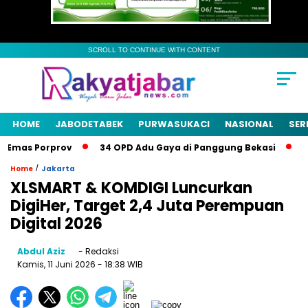
SCROLL TO CONTINUE WITH CONTENT
HOME
JABODETABEK
PURWASUKACI
NASIONAL
SER
Emas Porprov
34 OPD Adu Gaya di Panggung Bekasi
Pem
/
Home
Jakarta
XLSMART & KOMDIGI Luncurkan
DigiHer, Target 2,4 Juta Perempuan
Digital 2026
Abdul Aziz
- Redaksi
Kamis, 11 Juni 2026
- 18:38 WIB