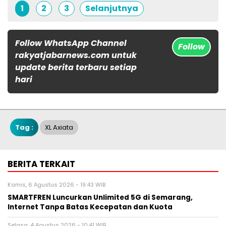
1
2
3
Selanjutnya
Follow WhatsApp Channel
Follow
rakyatjabarnews.com untuk
update berita terbaru setiap
hari
Tag :
XL Axiata
BERITA TERKAIT
Kamis, 6 Agustus 2026 - 19:43 WIB
SMARTFREN Luncurkan Unlimited 5G di Semarang,
Internet Tanpa Batas Kecepatan dan Kuota
Selasa, 4 Agustus 2026 - 10:41 WIB