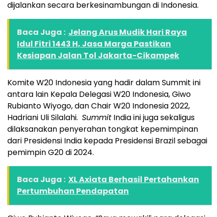
dijalankan secara berkesinambungan di Indonesia.
Baca Juga :
Jelang Arus Mudik Hari Raya
Idul Fitri 1443 H, Jasa Marga Pastikan
Kesiapan Jalan Tol Jakarta-Cikampek
Komite W20 Indonesia yang hadir dalam Summit ini
antara lain Kepala Delegasi W20 Indonesia, Giwo
Rubianto Wiyogo, dan Chair W20 Indonesia 2022,
Hadriani Uli Silalahi.
Summit
India ini juga sekaligus
dilaksanakan penyerahan tongkat kepemimpinan
dari Presidensi India kepada Presidensi Brazil sebagai
pemimpin G20 di 2024.
Baca Juga :
XL Axiata Berhasil Pertahankan
Pertumbuhan Pendapatan