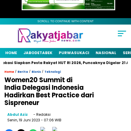
SCROLL TO CONTINUE WITH CONTENT
HOME
JABODETABEK
PURWASUKACI
NASIONAL
SER
si Siapkan Pesta Rakyat HUT RI 2026, Puncaknya Digelar 21 Agus
/
/
/
Home
Berita
Bisnis
Teknologi
Women20 Summit di
India Delegasi Indonesia
Hadirkan Best Practice dari
Sispreneur
Abdul Aziz
- Redaksi
Senin, 19 Juni 2023
- 07:06 WIB