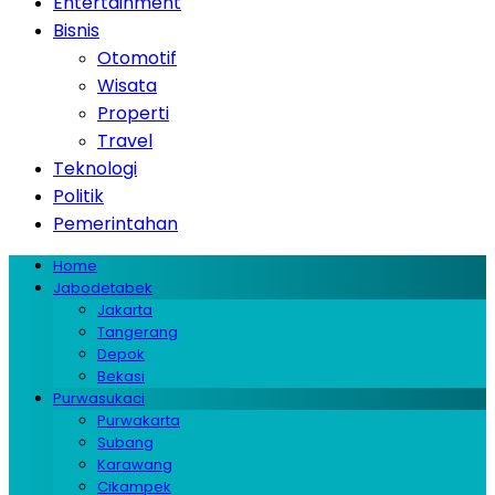
Entertainment
Bisnis
Otomotif
Wisata
Properti
Travel
Teknologi
Politik
Pemerintahan
Home
Jabodetabek
Jakarta
Tangerang
Depok
Bekasi
Purwasukaci
Purwakarta
Subang
Karawang
Cikampek