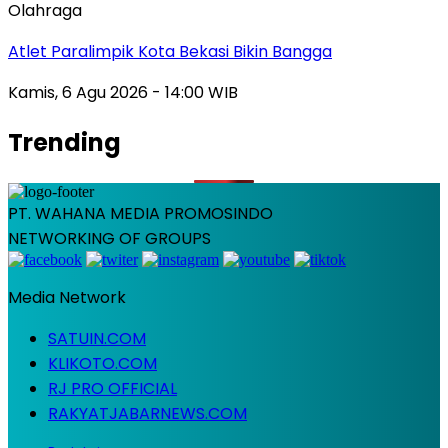
Olahraga
Atlet Paralimpik Kota Bekasi Bikin Bangga
Kamis, 6 Agu 2026 - 14:00 WIB
Trending
PT. WAHANA MEDIA PROMOSINDO
NETWORKING OF GROUPS
Media Network
SATUIN.COM
KLIKOTO.COM
RJ PRO OFFICIAL
RAKYATJABARNEWS.COM