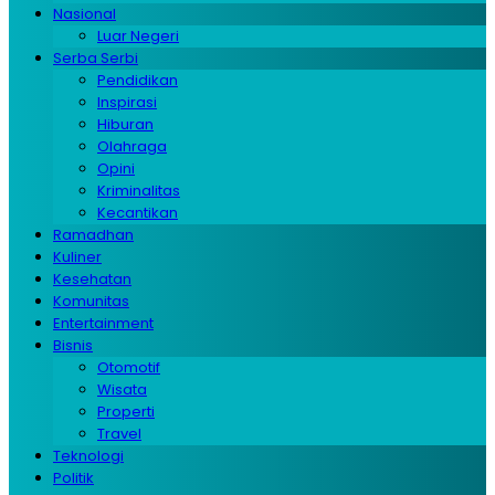
Nasional
Luar Negeri
Serba Serbi
Pendidikan
Inspirasi
Hiburan
Olahraga
Opini
Kriminalitas
Kecantikan
Ramadhan
Kuliner
Kesehatan
Komunitas
Entertainment
Bisnis
Otomotif
Wisata
Properti
Travel
Teknologi
Politik