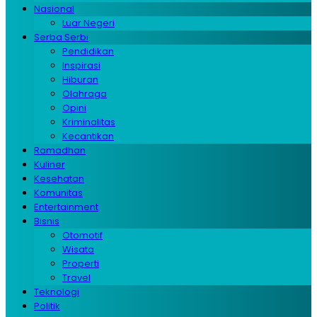
Nasional
Luar Negeri
Serba Serbi
Pendidikan
Inspirasi
Hiburan
Olahraga
Opini
Kriminalitas
Kecantikan
Ramadhan
Kuliner
Kesehatan
Komunitas
Entertainment
Bisnis
Otomotif
Wisata
Properti
Travel
Teknologi
Politik