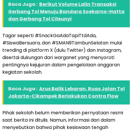
Baca Juga :
Berikut Volume Lalin Transaksi
Gerbang Tol Menuju Bandara Soekarno-Hatta
dan Gerbang Tol Cileunyi
Tagar seperti #SnackGaAdaTapiTtdAda,
#SiswaBersuara, dan #SMAN9TambunSelatan mulai
trending di platform X (dulu Twitter) dan Instagram,
disertai dukungan dari warganet yang menyoroti
pentingnya kejujuran dalam pengelolaan anggaran
kegiatan sekolah.
Baca Juga :
Arus Balik Lebaran, Ruas Jalan Tol
Jakarta-Cikampek Berlakukan Contra Flow
Pihak sekolah belum memberikan pernyataan resmi
saat berita ini ditulis. Namun, informasi dari dalam
menyebutkan bahwa pihak kesiswaan tengah