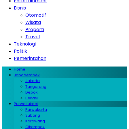
Entertainment
Bisnis
Otomotif
Wisata
Properti
Travel
Teknologi
Politik
Pemerintahan
Home
Jabodetabek
Jakarta
Tangerang
Depok
Bekasi
Purwasukaci
Purwakarta
Subang
Karawang
Cikampek