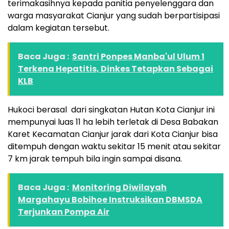
terimakasihnya kepada panitia penyelenggara dan
warga masyarakat Cianjur yang sudah berpartisipasi
dalam kegiatan tersebut.
Baca Juga :
Santri Ponpes Manba'ul Ulum 1
Terkena Hepatitis, Dinkes Tetapkan Sebagai
KLB
Hukoci berasal dari singkatan Hutan Kota Cianjur ini
mempunyai luas 11 ha lebih terletak di Desa Babakan
Karet Kecamatan Cianjur jarak dari Kota Cianjur bisa
ditempuh dengan waktu sekitar 15 menit atau sekitar
7 km jarak tempuh bila ingin sampai disana.
Baca Juga :
Monitoring Diwilayah
Margahayu Bobihoe Instruksikan DBMSDA
Terjunkan Pompa Air