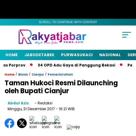
SCROLL TO CONTINUE WITH CONTENT
HOME
JABODETABEK
PURWASUKACI
NASIONAL
SER
as Porprov
34 OPD Adu Gaya di Panggung Bekasi
Pemka
/
/
/
Home
Bisnis
Cianjur
Pemerintahan
Taman Hukoci Resmi Dilaunching
oleh Bupati Cianjur
Abdul Aziz
- Redaksi
Minggu, 31 Desember 2017
- 16:21 WIB