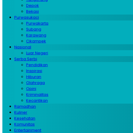
Depok
Bekasi
Purwasukaci
Purwakarta
Subang
Karawang
Cikampek
Nasional
Luar Negeri
Serba Serbi
Pendidikan
Inspirasi
Hiburan
Olahraga
Opini
Kriminalitas
Kecantikan
Ramadhan
Kuliner
Kesehatan
Komunitas
Entertainment