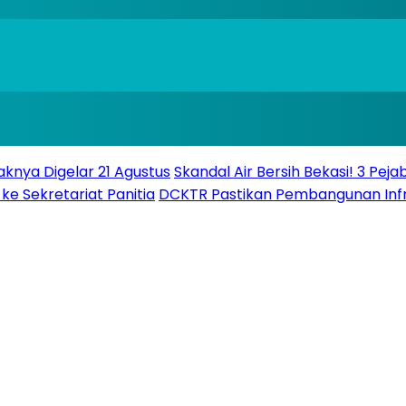
knya Digelar 21 Agustus
Skandal Air Bersih Bekasi! 3 Peja
ke Sekretariat Panitia
DCKTR Pastikan Pembangunan Infra