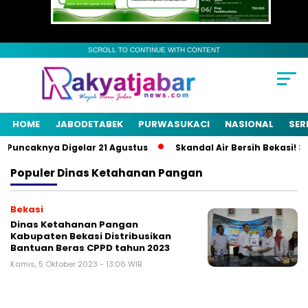
SCROLL TO CONTINUE WITH CONTENT
HOME
JABODETABEK
PURWASUKACI
NASIONAL
SER
 Puncaknya Digelar 21 Agustus
Skandal Air Bersih Bekasi! 3 P
Populer
Dinas Ketahanan Pangan
Bekasi
Dinas Ketahanan Pangan
Kabupaten Bekasi Distribusikan
Bantuan Beras CPPD tahun 2023
Kamis, 5 Oktober 2023 - 13:06 WIB