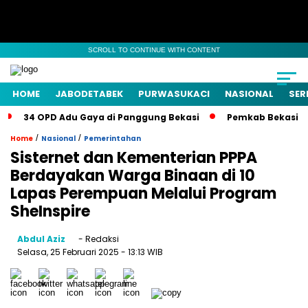
SCROLL TO CONTINUE WITH CONTENT
HOME
JABODETABEK
PURWASUKACI
NASIONAL
SER
34 OPD Adu Gaya di Panggung Bekasi
Pemkab Bekasi Si
/
/
Home
Nasional
Pemerintahan
Sisternet dan Kementerian PPPA
Berdayakan Warga Binaan di 10
Lapas Perempuan Melalui Program
SheInspire
Abdul Aziz
- Redaksi
Selasa, 25 Februari 2025
- 13:13 WIB