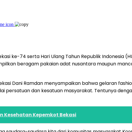
asi ke-74 serta Hari Ulang Tahun Republik Indonesia (H
ilkan beragam pakaian adat nusantara maupun mancane
ekasi Dani Ramdan menyampaikan bahwa gelaran fashion s
ai persatuan dan kesatuan masyarakat. Tentunya deng
an Kesehatan Kepemkot Bekasi
uga saudara-saudara kita dari komunitas masyarakat Korea 