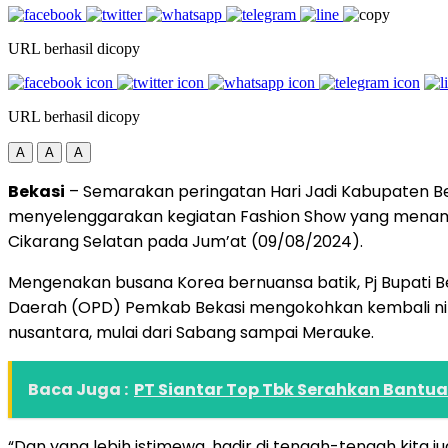
URL berhasil dicopy
URL berhasil dicopy
A
A
A
Bekasi
– Semarakan peringatan Hari Jadi Kabupaten Bek
menyelenggarakan kegiatan Fashion Show yang menamp
Cikarang Selatan pada Jum’at (09/08/2024).
Mengenakan busana Korea bernuansa batik, Pj Bupati B
Daerah (OPD) Pemkab Bekasi mengokohkan kembali nil
nusantara, mulai dari Sabang sampai Merauke.
Baca Juga :
PT Siantar Top Tbk Serahkan Bantu
“Dan yang lebih istimewa, hadir di tengah-tengah kita j