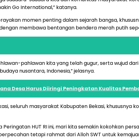
in Go International,” katanya.
ayakan momen penting dalam sejarah bangsa, khususnya
an dengan membawa bentangan bendera merah putih sepa
hlawan-pahlawan kita yang telah gugur, serta wujud d
budaya nusantara, Indonesia,” jelasnya.
Dana Desa Harus Diiringi Peningkatan Kualitas Pe
asi, seluruh masyarakat Kabupaten Bekasi, khususnya kom
 Peringatan HUT RI ini, mari kita semakin kokohkan pers
erpecahan tetapi rahmat dari Alloh SWT untuk kemajua