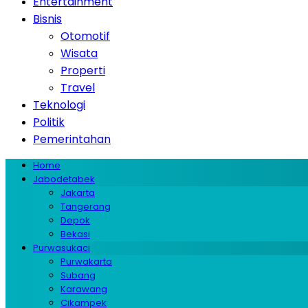
Entertainment
Bisnis
Otomotif
Wisata
Properti
Travel
Teknologi
Politik
Pemerintahan
Home
Jabodetabek
Jakarta
Tangerang
Depok
Bekasi
Purwasukaci
Purwakarta
Subang
Karawang
Cikampek