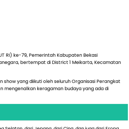
UT RI) ke-79, Pemerintah Kabupaten Bekasi
gara, bertempat di District 1 Meikarta, Kecamatan
how yang diikuti oleh seluruh Organisasi Perangkat
an mengenalkan keragaman budaya yang ada di
Selatan, dari Jepang, dari Cina, dan juga dari Eropa,