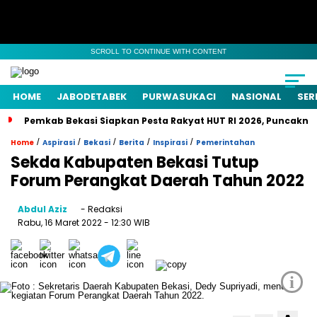
SCROLL TO CONTINUE WITH CONTENT
HOME
JABODETABEK
PURWASUKACI
NASIONAL
SER
Pemkab Bekasi Siapkan Pesta Rakyat HUT RI 2026, Puncaknya
/
/
/
/
/
Home
Aspirasi
Bekasi
Berita
Inspirasi
Pemerintahan
Sekda Kabupaten Bekasi Tutup
Forum Perangkat Daerah Tahun 2022
Abdul Aziz
- Redaksi
Rabu, 16 Maret 2022
- 12:30 WIB
i