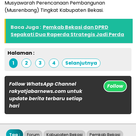
Musyawarah Perencanaan Pembangunan
(Musrenbang) Tingkat Kabupaten Bekasi.
Baca Juga :
Pemkab Bekasi dan DPRD
Sepakati Dua Raperda Strategis Jadi Perda
Halaman :
1
2
3
4
Selanjutnya
Follow WhatsApp Channel
Follow
rakyatjabarnews.com untuk
update berita terbaru setiap
hari
Tag :
Forum
Kabupaten Bekasi
Pemkab Bekasi