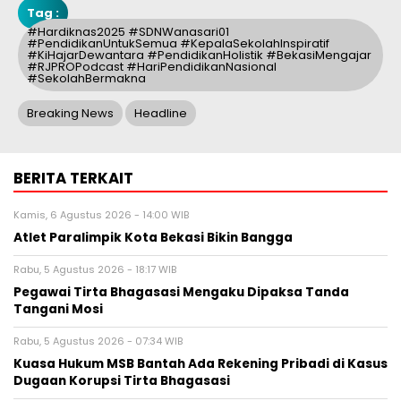
Tag :
#Hardiknas2025 #SDNWanasari01
#PendidikanUntukSemua #KepalaSekolahInspiratif
#KiHajarDewantara #PendidikanHolistik #BekasiMengajar
#RJPROPodcast #HariPendidikanNasional
#SekolahBermakna
Breaking News
Headline
BERITA TERKAIT
Kamis, 6 Agustus 2026 - 14:00 WIB
Atlet Paralimpik Kota Bekasi Bikin Bangga
Rabu, 5 Agustus 2026 - 18:17 WIB
Pegawai Tirta Bhagasasi Mengaku Dipaksa Tanda
Tangani Mosi
Rabu, 5 Agustus 2026 - 07:34 WIB
Kuasa Hukum MSB Bantah Ada Rekening Pribadi di Kasus
Dugaan Korupsi Tirta Bhagasasi