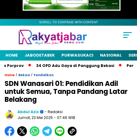
SCROLL TO CONTINUE WITH CONTENT
HOME
JABODETABEK
PURWASUKACI
NASIONAL
SER
Porprov
34 OPD Adu Gaya di Panggung Bekasi
Pemkab Be
/
/
Home
Bekasi
Pendidikan
SDN Wanasari 01: Pendidikan Adil
untuk Semua, Tanpa Pandang Latar
Belakang
Abdul Aziz
- Redaksi
Jumat, 23 Mei 2025
- 07:46 WIB