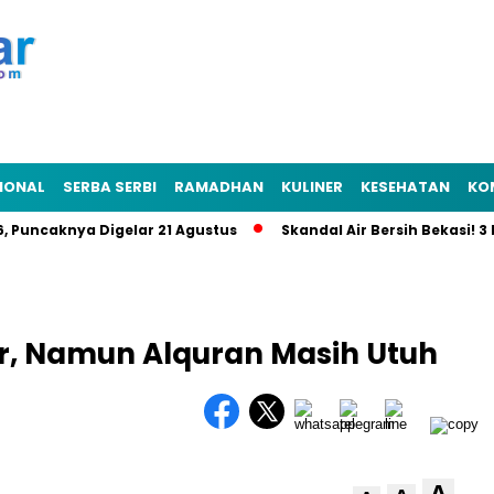
IONAL
SERBA SERBI
RAMADHAN
KULINER
KESEHATAN
KO
ncaknya Digelar 21 Agustus
Skandal Air Bersih Bekasi! 3 Pej
, Namun Alquran Masih Utuh