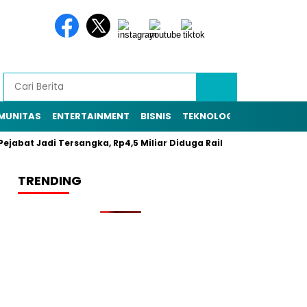
MUNITAS
ENTERTAINMENT
BISNIS
TEKNOLOGI
POLITIK
PE
abat Jadi Tersangka, Rp4,5 Miliar Diduga Raib
Resmi Daftar Pi
TRENDING