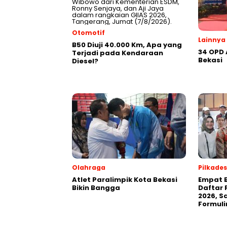
Otomotif
Lainnya
B50 Diuji 40.000 Km, Apa yang
34 OPD
Terjadi pada Kendaraan
Bekasi
Diesel?
Olahraga
Pilkades
Atlet Paralimpik Kota Bekasi
Empat B
Bikin Bangga
Daftar 
2026, S
Formuli