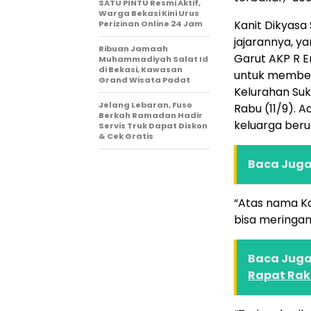
SATU PINTU Resmi Aktif,
Warga Bekasi Kini Urus
Kanit Dikyasa 
Perizinan Online 24 Jam
jajarannya, y
Ribuan Jamaah
Garut AKP R E
Muhammadiyah Salat Id
di Bekasi, Kawasan
untuk member
Grand Wisata Padat
Kelurahan Su
Jelang Lebaran, Fuso
Rabu (11/9). 
Berkah Ramadan Hadir
keluarga beru
Servis Truk Dapat Diskon
& Cek Gratis
Baca Juga 
“Atas nama Ka
bisa meringan
Baca Juga 
Rapat Rak