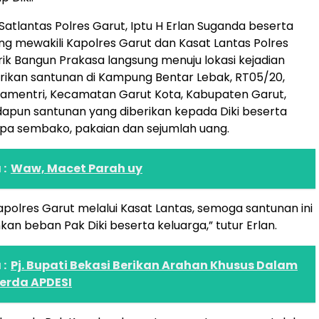
Satlantas Polres Garut, Iptu H Erlan Suganda beserta
ang mewakili Kapolres Garut dan Kasat Lantas Polres
rik Bangun Prakasa langsung menuju lokasi kejadian
ikan santunan di Kampung Bentar Lebak, RT05/20,
kamentri, Kecamatan Garut Kota, Kabupaten Garut,
Adapun santunan yang diberikan kepada Diki beserta
pa sembako, pakaian dan sejumlah uang.
:
Waw, Macet Parah uy
polres Garut melalui Kasat Lantas, semoga santunan ini
kan beban Pak Diki beserta keluarga,” tutur Erlan.
:
Pj. Bupati Bekasi Berikan Arahan Khusus Dalam
erda APDESI