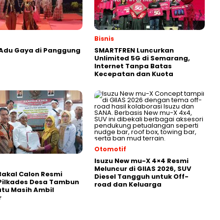
Bisnis
 Adu Gaya di Panggung
SMARTFREN Luncurkan
Unlimited 5G di Semarang,
Internet Tanpa Batas
Kecepatan dan Kuota
Otomotif
Isuzu New mu-X 4×4 Resmi
Meluncur di GIIAS 2026, SUV
akal Calon Resmi
Diesel Tangguh untuk Off-
Pilkades Desa Tambun
road dan Keluarga
atu Masih Ambil
r