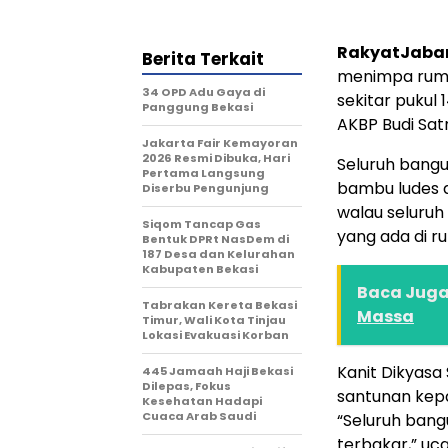
RakyatJaba
Berita Terkait
menimpa rumah
34 OPD Adu Gaya di
sekitar pukul
Panggung Bekasi
AKBP Budi Sat
Jakarta Fair Kemayoran
2026 Resmi Dibuka, Hari
Seluruh bangu
Pertama Langsung
bambu ludes d
Diserbu Pengunjung
walau seluruh
Siqom Tancap Gas
yang ada di r
Bentuk DPRt NasDem di
187 Desa dan Kelurahan
Kabupaten Bekasi
Baca Juga 
Tabrakan Kereta Bekasi
Massa
Timur, Wali Kota Tinjau
Lokasi Evakuasi Korban
Kanit Dikyasa
445 Jamaah Haji Bekasi
Dilepas, Fokus
santunan kepa
Kesehatan Hadapi
Cuaca Arab Saudi
“Seluruh bang
terbakar,” uca