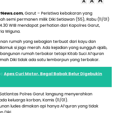
A
A
A
rNews.com
, Garut – Peristiwa kebakaran yang
 semi permanen milik Diki Setiawan (55), Rabu (11/01)
 14.30 WIB mendapat perhatian dari Kapolres Garut,
ria Wiguna.
nan rumah yang sebagian terbuat dari kayu dan
iamuk si jago merah. Ada kejadian yang sungguh ajaib,
 bangunan rumah terbakar tetapi Kitab Suci Al’quran
umah Diki tidak ada satu lembarpun yang terbakar.
:
Apes Curi Motor, Begal Babak Belur Digebukin
 Satlantas Polres Garut langsung menyerahkan
da keluarga korban, Kamis (11/01).
unan ludes dimakan api hanya Al’quran yang tidak
p Diki.