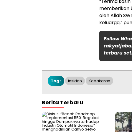
“Terima kasih
memberikan b
oleh Allah SW
keluarga,” pun
Follow Wh
rakyatjaba
terbaru set
Tag :
Insiden
Kebakaran
Berita Terbaru