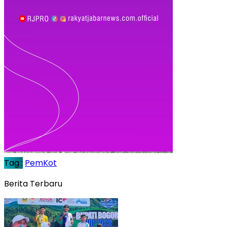
Tag :
PemKot
Berita Terbaru