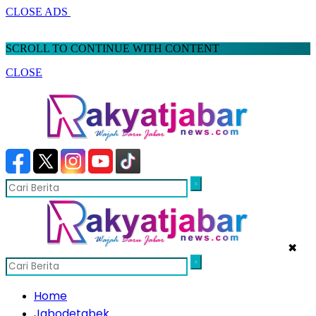
CLOSE ADS
SCROLL TO CONTINUE WITH CONTENT
CLOSE
✖
Home
Jabodetabek