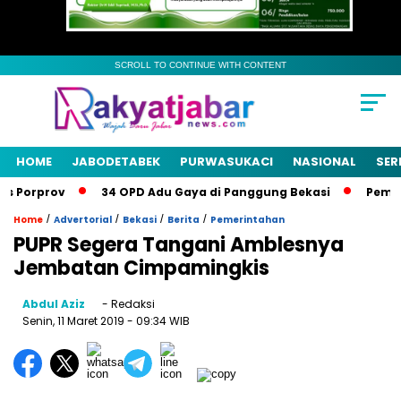
SCROLL TO CONTINUE WITH CONTENT
HOME
JABODETABEK
PURWASUKACI
NASIONAL
SER
Porprov
34 OPD Adu Gaya di Panggung Bekasi
Pemkab B
/
/
/
/
Home
Advertorial
Bekasi
Berita
Pemerintahan
PUPR Segera Tangani Amblesnya
Jembatan Cimpamingkis
Abdul Aziz
- Redaksi
Senin, 11 Maret 2019
- 09:34 WIB