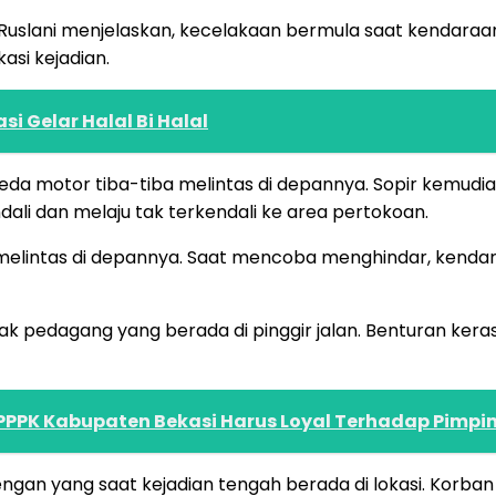
 Ruslani menjelaskan, kecelakaan bermula saat kendara
asi kejadian.
si Gelar Halal Bi Halal
peda motor tiba-tiba melintas di depannya. Sopir kemu
dali dan melaju tak terkendali ke area pertokoan.
elintas di depannya. Saat mencoba menghindar, kendara
k pedagang yang berada di pinggir jalan. Benturan ke
PPK Kabupaten Bekasi Harus Loyal Terhadap Pimpi
n yang saat kejadian tengah berada di lokasi. Korban se