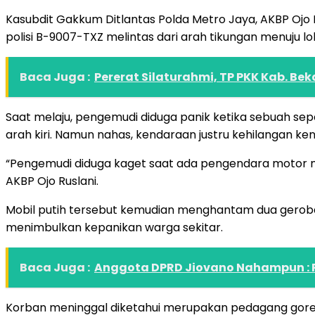
Kasubdit Gakkum Ditlantas Polda Metro Jaya, AKBP Ojo
polisi B-9007-TXZ melintas dari arah tikungan menuju lok
Baca Juga :
Pererat Silaturahmi, TP PKK Kab. Beka
Saat melaju, pengemudi diduga panik ketika sebuah se
arah kiri. Namun nahas, kendaraan justru kehilangan ken
“Pengemudi diduga kaget saat ada pengendara motor m
AKBP Ojo Ruslani.
Mobil putih tersebut kemudian menghantam dua geroba
menimbulkan kepanikan warga sekitar.
Baca Juga :
Anggota DPRD Jiovano Nahampun : P
Korban meninggal diketahui merupakan pedagang gorenga