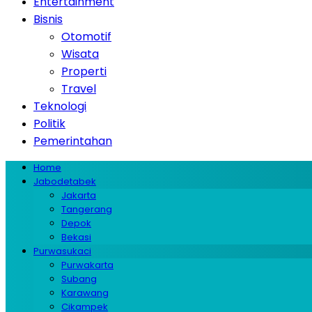
Entertainment
Bisnis
Otomotif
Wisata
Properti
Travel
Teknologi
Politik
Pemerintahan
Home
Jabodetabek
Jakarta
Tangerang
Depok
Bekasi
Purwasukaci
Purwakarta
Subang
Karawang
Cikampek