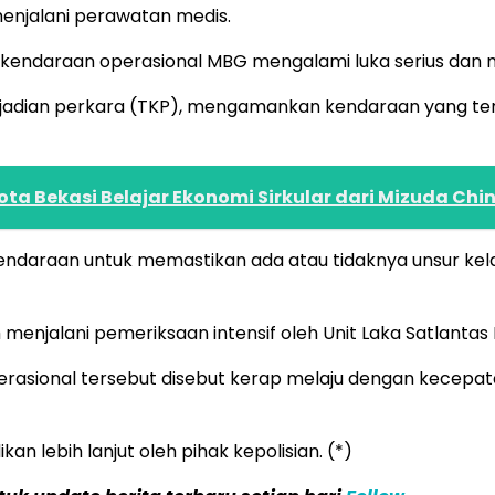
menjalani perawatan medis.
kendaraan operasional MBG mengalami luka serius dan ma
kejadian perkara (TKP), mengamankan kendaraan yang terl
ta Bekasi Belajar Ekonomi Sirkular dari Mizuda Chi
s kendaraan untuk memastikan ada atau tidaknya unsur 
menjalani pemeriksaan intensif oleh Unit Laka Satlantas 
asional tersebut disebut kerap melaju dengan kecepata
n lebih lanjut oleh pihak kepolisian. (*)