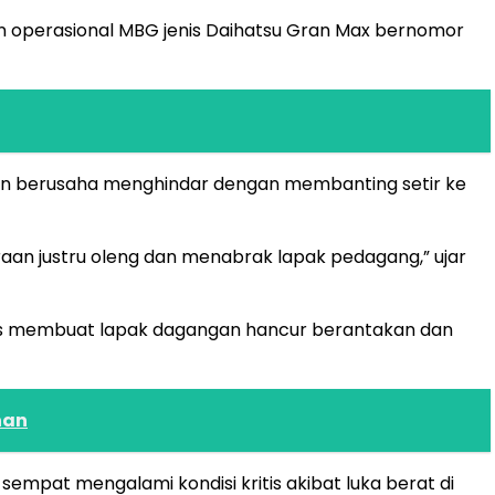
an operasional MBG jenis Daihatsu Gran Max bernomor
dian berusaha menghindar dengan membanting setir ke
an justru oleng dan menabrak lapak pedagang,” ujar
ras membuat lapak dagangan hancur berantakan dan
nan
mpat mengalami kondisi kritis akibat luka berat di