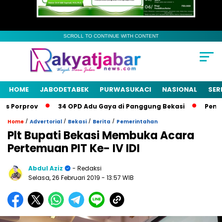
SCROLL TO CONTINUE WITH CONTENT
HOME
JABODETABEK
PURWASUKACI
NASIONAL
SER
Porprov
34 OPD Adu Gaya di Panggung Bekasi
Pemkab B
/
/
/
/
Home
Advertorial
Bekasi
Berita
Pemerintahan
Plt Bupati Bekasi Membuka Acara
Pertemuan PIT Ke- IV IDI
Abdul Aziz
- Redaksi
Selasa, 26 Februari 2019
- 13:57 WIB