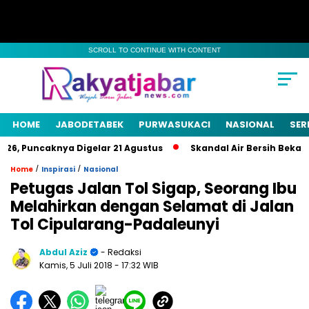
SCROLL TO CONTINUE WITH CONTENT
HOME
JABODETABEK
PURWASUKACI
NASIONAL
SER
6, Puncaknya Digelar 21 Agustus
Skandal Air Bersih Bekasi! 
/
/
Home
Inspirasi
Nasional
Petugas Jalan Tol Sigap, Seorang Ibu
Melahirkan dengan Selamat di Jalan
Tol Cipularang-Padaleunyi
Abdul Aziz
- Redaksi
Kamis, 5 Juli 2018
- 17:32 WIB