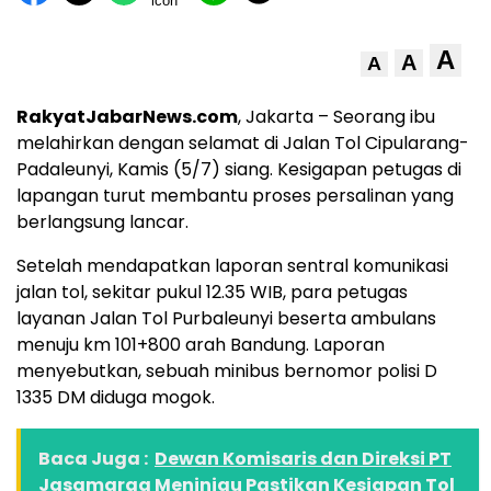
A
A
A
RakyatJabarNews.com
, Jakarta – Seorang ibu
melahirkan dengan selamat di Jalan Tol Cipularang-
Padaleunyi, Kamis (5/7) siang. Kesigapan petugas di
lapangan turut membantu proses persalinan yang
berlangsung lancar.
Setelah mendapatkan laporan sentral komunikasi
jalan tol, sekitar pukul 12.35 WIB, para petugas
layanan Jalan Tol Purbaleunyi beserta ambulans
menuju km 101+800 arah Bandung. Laporan
menyebutkan, sebuah minibus bernomor polisi D
1335 DM diduga mogok.
Baca Juga :
Dewan Komisaris dan Direksi PT
Jasamarga Meninjau Pastikan Kesiapan Tol