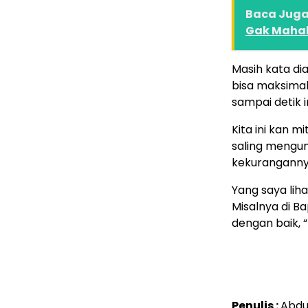
Baca Juga 
Gak Mahal
Masih kata di
bisa maksimal
sampai detik 
Kita ini kan m
saling mengun
kekurangannya
Yang saya lih
Misalnya di B
dengan baik, 
Penulis :
Abdu