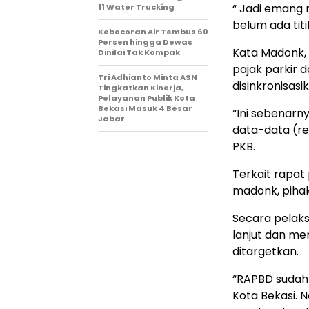
“ Jadi emang 
11 Water Trucking
belum ada tit
Kebocoran Air Tembus 60
Persen hingga Dewas
Kata Madonk, 
Dinilai Tak Kompak
pajak parkir 
Tri Adhianto Minta ASN
disinkronisasi
Tingkatkan Kinerja,
Pelayanan Publik Kota
Bekasi Masuk 4 Besar
“Ini sebenarn
Jabar
data-data (rea
PKB.
Terkait rapat
madonk, pihak
Secara pelaks
lanjut dan m
ditargetkan.
“RAPBD sudah
Kota Bekasi. 