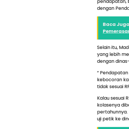
pendapatan, b
dengan Pendap
Baca Juga 
Pemerasan
Selain itu, M
yang lebih m
dengan dinas-
“ Pendapatan 
kebocoran kar
tidak sesuai R
Kalau sesuai 
kolasenya dib
pertahunnya.
uji petik ke d