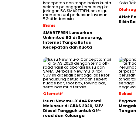
Olahra
Atlet P
Bikin B
Bisnis
SMARTFREN Luncurkan
Unlimited 5G di Semarang,
Internet Tanpa Batas
Kecepatan dan Kuota
Otomotif
Bekasi
Isuzu New mu-X 4×4 Resmi
Pegawai
Meluncur di GIIAS 2026, SUV
Mengak
Diesel Tangguh untuk Off-
Tangani
road dan Keluarga