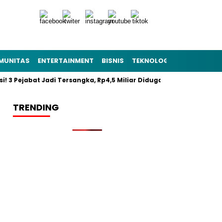
MUNITAS
ENTERTAINMENT
BISNIS
TEKNOLOGI
POLITIK
PE
si! 3 Pejabat Jadi Tersangka, Rp4,5 Miliar Diduga Raib
Resmi 
TRENDING