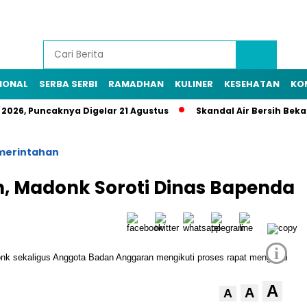
IONAL
SERBA SERBI
RAMADHAN
KULINER
KESEHATAN
KO
 2026, Puncaknya Digelar 21 Agustus
Skandal Air Bersih Beka
merintahan
n, Madonk Soroti Dinas Bapenda
i
A
A
A