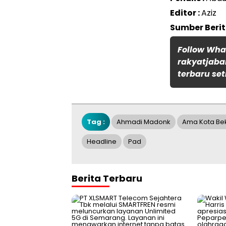
Editor :
Aziz
Sumber Beri
Follow Wh
rakyatjaba
terbaru set
Tag :
Ahmadi Madonk
Ama Kota Be
Headline
Pad
Berita Terbaru