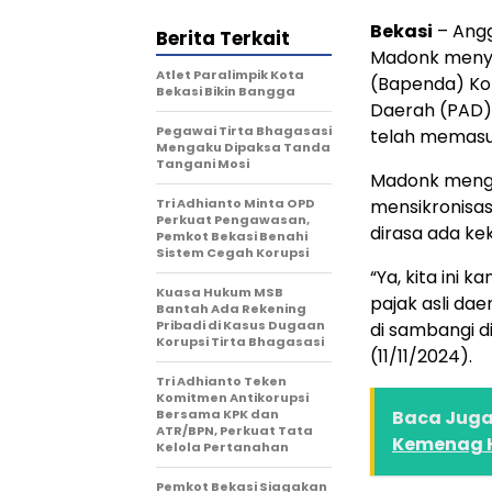
Bekasi
– Angg
Berita Terkait
Madonk menyo
Atlet Paralimpik Kota
(Bapenda) Kot
Bekasi Bikin Bangga
Daerah (PAD)
Pegawai Tirta Bhagasasi
telah memasuk
Mengaku Dipaksa Tanda
Tangani Mosi
Madonk menga
Tri Adhianto Minta OPD
mensikronisa
Perkuat Pengawasan,
dirasa ada kek
Pemkot Bekasi Benahi
Sistem Cegah Korupsi
“Ya, kita ini k
Kuasa Hukum MSB
pajak asli dae
Bantah Ada Rekening
Pribadi di Kasus Dugaan
di sambangi d
Korupsi Tirta Bhagasasi
(11/11/2024).
Tri Adhianto Teken
Komitmen Antikorupsi
Bersama KPK dan
Baca Juga 
ATR/BPN, Perkuat Tata
Kemenag H
Kelola Pertanahan
Pemkot Bekasi Siagakan