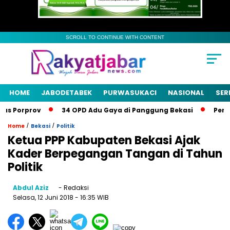
SCROLL TO CONTINUE WITH CONTENT
HOME
JABODETABEK
PURWASUKACI
NASIONAL
SER
s Porprov
34 OPD Adu Gaya di Panggung Bekasi
Pemkab 
/
/
Home
Bekasi
Politik
Ketua PPP Kabupaten Bekasi Ajak
Kader Berpegangan Tangan di Tahun
Politik
Abdul Aziz
- Redaksi
Selasa, 12 Juni 2018
- 16:35 WIB