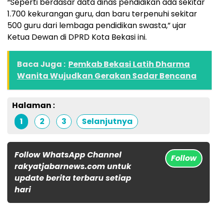
“Seperti berdasar data dinas pendidikan ada sekitar
1.700 kekurangan guru, dan baru terpenuhi sekitar
500 guru dari lembaga pendidikan swasta,” ujar
Ketua Dewan di DPRD Kota Bekasi ini.
Baca Juga :
Pemkab Bekasi Latih Dharma
Wanita Wujudkan Gerakan Sadar Bencana
Halaman :
1
2
3
Selanjutnya
Follow WhatsApp Channel
Follow
rakyatjabarnews.com untuk
update berita terbaru setiap
hari