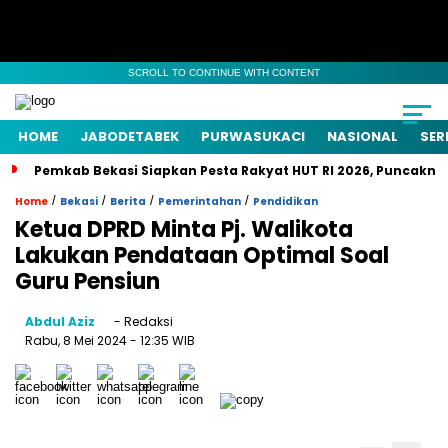
SCROLL TO CONTINUE WITH CONTENT
HOME
JABODETABEK
PURWASUKACI
NASIONAL
SER
Pemkab Bekasi Siapkan Pesta Rakyat HUT RI 2026, Puncaknya
/
/
/
/
Home
Bekasi
Berita
Pemerintahan
Pendidikan
Ketua DPRD Minta Pj. Walikota
Lakukan Pendataan Optimal Soal
Guru Pensiun
Abdul Aziz
- Redaksi
Rabu, 8 Mei 2024
- 12:35 WIB