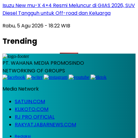
Isuzu New mu-X 4×4 Resmi Meluncur di GIIAS 2026, SUV
Diesel Tangguh untuk Off-road dan Keluarga
Rabu, 5 Agu 2026 - 18:22 WIB
Trending
PT. WAHANA MEDIA PROMOSINDO
NETWORKING OF GROUPS
Media Network
SATUIN.COM
KLIKOTO.COM
RJ PRO OFFICIAL
RAKYATJABARNEWS.COM
Redaksi