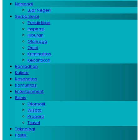
Nasional
Luar Negeri
Serba Serbi
Pendidikan
Inspirasi
Hiburan
Olahraga
Opini
Kriminalitas
Kecantikan
Ramadhan
Kuliner
Kesehatan
Komunitas
Entertainment
Bisnis
Otomotif
Wisata
Properti
Travel
Teknologi
Politik