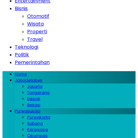
Entertainment
Bisnis
Otomotif
Wisata
Properti
Travel
Teknologi
Politik
Pemerintahan
Home
Jabodetabek
Jakarta
Tangerang
Depok
Bekasi
Purwasukaci
Purwakarta
Subang
Karawang
Cikampek