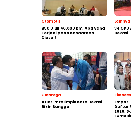
Otomotif
Lainnya
B50 Diuji 40.000 Km, Apa yang
34 OPD
Terjadi pada Kendaraan
Bekasi
Diesel?
Olahraga
Pilkades
Atlet Paralimpik Kota Bekasi
Empat B
Bikin Bangga
Daftar 
2026, S
Formuli