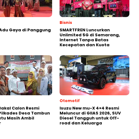
Bisnis
 Adu Gaya di Panggung
SMARTFREN Luncurkan
Unlimited 5G di Semarang,
Internet Tanpa Batas
Kecepatan dan Kuota
Otomotif
akal Calon Resmi
Isuzu New mu-X 4×4 Resmi
Pilkades Desa Tambun
Meluncur di GIIAS 2026, SUV
atu Masih Ambil
Diesel Tangguh untuk Off-
r
road dan Keluarga