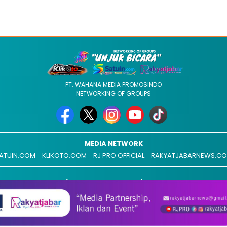
PT. WAHANA MEDIA PROMOSINDO
NETWORKING OF GROUPS
MEDIA NETWORK
ATUIN.COM
KLIKOTO.COM
RJ PRO OFFICIAL
RAKYATJABARNEWS.C
REDAKSI
ADVERTISEMENT
MEDIA SIBER
COPYRIGHT @ 2026 RAKYATJABARNEWS.COM, ALL RIGHT RESERVED