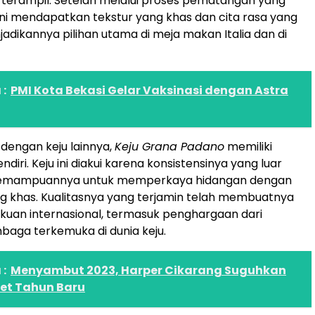
u terampil. Setelah melalui proses pematangan yang
 ini mendapatkan tekstur yang khas dan cita rasa yang
jadikannya pilihan utama di meja makan Italia dan di
:
PMI Kota Bekasi Gelar Vaksinasi dengan Astra
dengan keju lainnya,
Keju Grana Padano
memiliki
ndiri. Keju ini diakui karena konsistensinya yang luar
 kemampuannya untuk memperkaya hidangan dengan
ng khas. Kualitasnya yang terjamin telah membuatnya
uan internasional, termasuk penghargaan dari
aga terkemuka di dunia keju.
:
Menyambut 2023, Harper Cikarang Suguhkan
et Tahun Baru