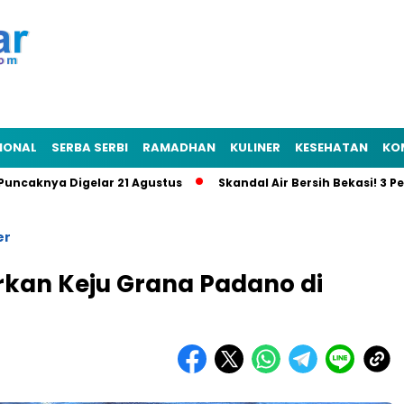
IONAL
SERBA SERBI
RAMADHAN
KULINER
KESEHATAN
KO
ya Digelar 21 Agustus
Skandal Air Bersih Bekasi! 3 Pejabat 
er
rkan Keju Grana Padano di