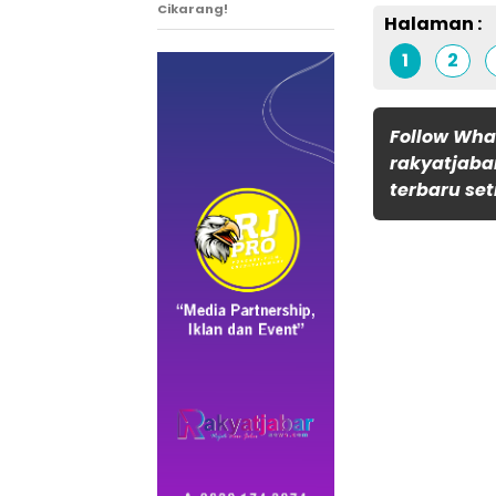
Cikarang!
Halaman :
1
2
Follow Wh
rakyatjaba
terbaru set