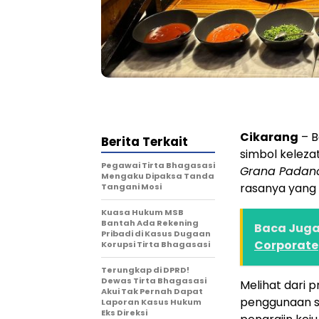
Cikarang
– B
Berita Terkait
simbol kelezat
Pegawai Tirta Bhagasasi
Grana Padan
Mengaku Dipaksa Tanda
rasanya yang 
Tangani Mosi
Kuasa Hukum MSB
Bantah Ada Rekening
Baca Juga 
Pribadi di Kasus Dugaan
Corporate
Korupsi Tirta Bhagasasi
Terungkap di DPRD!
Dewas Tirta Bhagasasi
Melihat dari
Akui Tak Pernah Dapat
penggunaan su
Laporan Kasus Hukum
Eks Direksi