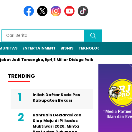
MUNITAS
ENTERTAINMENT
BISNIS
TEKNOLOGI
POLITIK
PE
Jadi Tersangka, Rp4,5 Miliar Diduga Raib
Resmi Daftar Pilkade
TRENDING
Inilah Daftar Kode Pos
Kabupaten Bekasi
Bahrudin Deklarasikan
Siap Maju di Pilkades
Muktiwari 2026, Minta
Restu dan Dukungan