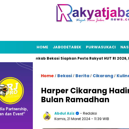
HOME
JABODETABEK
PURWASUKACI
NAS
si
Pemkab Bekasi Siapkan Pesta Rakyat HUT RI 2026, Puncakn
Home
Bekasi
Berita
Cikarang
Kulin
/
/
/
/
Harper Cikarang Hadi
Bulan Ramadhan
Abdul Aziz
- Redaksi
Kamis, 21 Maret 2024
- 11:39 WIB