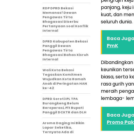
pengrajin kej
panjang, keju
RDP DPRD Bekasi
Memanas! Dewan
kuat, dan men
Pengawas Tirta
seluruh dunia.
Bhagasasi Diserbu
Pertanyaan soal Konflik
Internal
Baca Juga 
DPRD Kabupaten Bekasi
PmK
Panggil Dewan
Pengawas Tirta
Bhagasasi Bahas Kisruh
Internal
Dibandingkan 
keunikan terse
Wali Kota Bekasi
Tegaskan Komitmen
biasa, serta
Wujudkan Kota Ramah
rasa gurih ya
Anak di Peringatan HAN
ke-42
meraih pengak
lembaga- lemb
DPRD Soroti IPL TPA
Burangkeng Belum
Beroperasi, Plt Bupati
Panggil DCKTR dan DLH
Baca Juga 
Promo Pak
Aroma Daging Ini Bikin
Lapar Seketika,
Ternyata Ada di