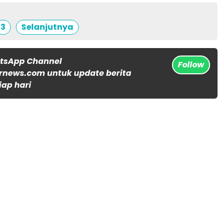
3
Selanjutnya
atsApp Channel
Follow
rnews.com untuk update berita
iap hari