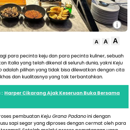
i
A
A
A
agi para pecinta keju dan para pecinta kuliner, sebuah
an Italia yang telah dikenal di seluruh dunia, yakni
Keju
o
adalah pilihan yang tidak bisa dilewatkan dengan cita
khas dan kualitasnya yang tak terbantahkan.
:
Harper Cikarang Ajak Keseruan Buka Bersama
 proses pembuatan
Keju Grana Padano
ini dengan
su sapi segar yang diproses dengan cermat oleh para