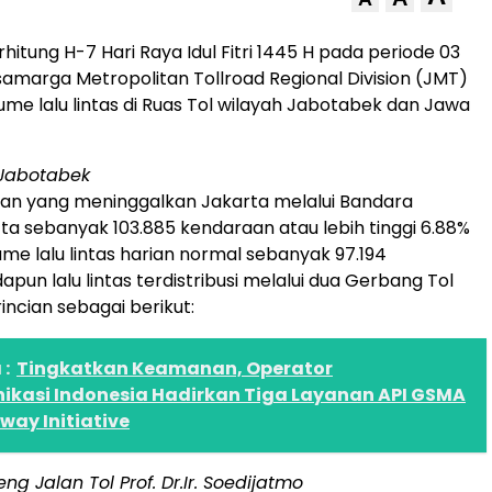
hitung H-7 Hari Raya Idul Fitri 1445 H pada periode 03
asamarga Metropolitan Tollroad Regional Division (JMT)
me lalu lintas di Ruas Tol wilayah Jabotabek dan Jawa
s Jabotabek
aan yang meninggalkan Jakarta melalui Bandara
a sebanyak 103.885 kendaraan atau lebih tinggi 6.88%
ume lalu lintas harian normal sebanyak 97.194
pun lalu lintas terdistribusi melalui dua Gerbang Tol
incian sebagai berikut:
:
Tingkatkan Keamanan, Operator
ikasi Indonesia Hadirkan Tiga Layanan API GSMA
ay Initiative
ng Jalan Tol Prof. Dr.Ir. Soedijatmo