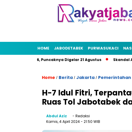
HOME
JABODETABEK
PURWASUKACI
NAS
t HUT RI 2026, Puncaknya Digelar 21 Agustus
Skandal Air Ber
Home
Berita
Jakarta
Pemerintahan
/
/
/
H-7 Idul Fitri, Terpan
Ruas Tol Jabotabek d
Abdul Aziz
- Redaksi
Kamis, 4 April 2024
- 21:50 WIB