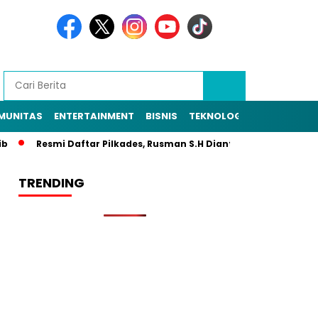
MUNITAS
ENTERTAINMENT
BISNIS
TEKNOLOGI
POLITIK
PE
Resmi Daftar Pilkades, Rusman S.H Diantar Sekitar 1.000 Warga 
TRENDING