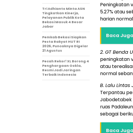
Peningkatan v
Tri Adhianto Minta ASN
5.27% atau se
Tingkatkan Kinerja,
Pelayanan Publik Kota
harian norma
Bekasi Masuk 4 Besar
Jabar
Baca Juga 
Pemkab Bekasi Siapkan
Pesta Rakyat HUT RI
2026, Puncaknya Digelar
21 Agustus
2. GT Benda 
peningkatan v
Pecah Rekor! XL Borong 4
atau terealisa
Penghargaan Ookla,
Resmi Jadi Jaringan
normal seban
Terbaik Indonesia
B. Lalu Lintas
Terpantau pen
Jabodetabek m
ruas Padaleuny
sebagai beriku
Baca Juga 