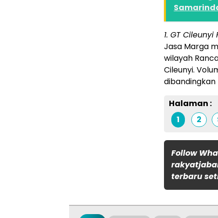
Samarind
1. GT Cileunyi
Jasa Marga m
wilayah Ranca
Cileunyi. Volu
dibandingkan 
Halaman :
1
2
Follow Wh
rakyatjaba
terbaru set