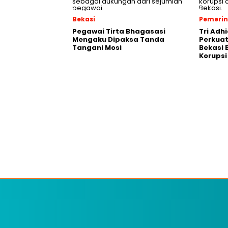
Bekasi
Pemeri
Pegawai Tirta Bhagasasi
Tri Adh
Mengaku Dipaksa Tanda
Perkua
Tangani Mosi
Bekasi 
Korupsi