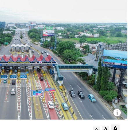
i
A
A
A