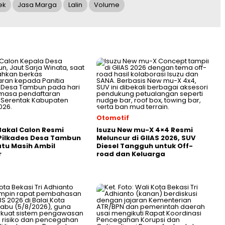
ek
Jasa Marga
Lalin
Volume
Otomotif
akal Calon Resmi
Isuzu New mu-X 4×4 Resmi
Pilkades Desa Tambun
Meluncur di GIIAS 2026, SUV
atu Masih Ambil
Diesel Tangguh untuk Off-
r
road dan Keluarga