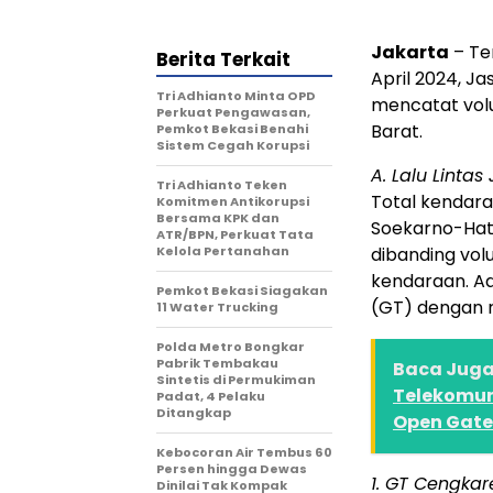
Jakarta
– Ter
Berita Terkait
April 2024, J
Tri Adhianto Minta OPD
mencatat volu
Perkuat Pengawasan,
Barat.
Pemkot Bekasi Benahi
Sistem Cegah Korupsi
A. Lalu Linta
Tri Adhianto Teken
Total kendar
Komitmen Antikorupsi
Bersama KPK dan
Soekarno-Hatt
ATR/BPN, Perkuat Tata
Kelola Pertanahan
dibanding vol
kendaraan. Ada
Pemkot Bekasi Siagakan
(GT) dengan r
11 Water Trucking
Polda Metro Bongkar
Pabrik Tembakau
Baca Juga 
Sintetis di Permukiman
Telekomun
Padat, 4 Pelaku
Ditangkap
Open Gatew
Kebocoran Air Tembus 60
Persen hingga Dewas
1. GT Cengkare
Dinilai Tak Kompak