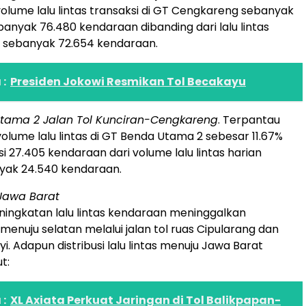
olume lalu lintas transaksi di GT Cengkareng sebanyak
banyak 76.480 kendaraan dibanding dari lalu lintas
l sebanyak 72.654 kendaraan.
:
Presiden Jokowi Resmikan Tol Becakayu
Utama 2 Jalan Tol Kunciran-Cengkareng
. Terpantau
olume lalu lintas di GT Benda Utama 2 sebesar 11.67%
si 27.405 kendaraan dari volume lalu lintas harian
yak 24.540 kendaraan.
 Jawa Barat
ingkatan lalu lintas kendaraan meninggalkan
enuju selatan melalui jalan tol ruas Cipularang dan
i. Adapun distribusi lalu lintas menuju Jawa Barat
t:
:
XL Axiata Perkuat Jaringan di Tol Balikpapan-