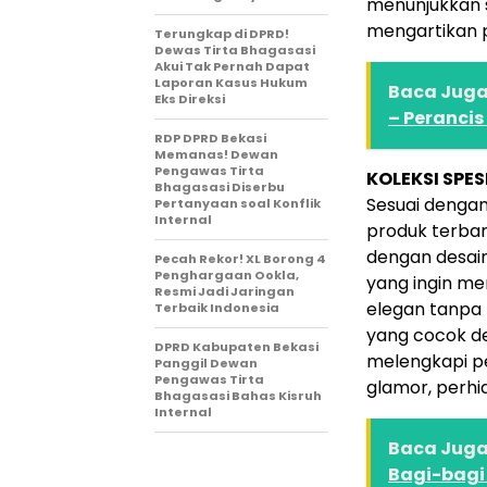
menunjukkan 
mengartikan p
Terungkap di DPRD!
Dewas Tirta Bhagasasi
Akui Tak Pernah Dapat
Laporan Kasus Hukum
Baca Juga 
Eks Direksi
– Perancis
RDP DPRD Bekasi
Memanas! Dewan
Pengawas Tirta
KOLEKSI SPE
Bhagasasi Diserbu
Sesuai denga
Pertanyaan soal Konflik
Internal
produk terbaru
dengan desain
Pecah Rekor! XL Borong 4
Penghargaan Ookla,
yang ingin me
Resmi Jadi Jaringan
elegan tanpa t
Terbaik Indonesia
yang cocok de
DPRD Kabupaten Bekasi
melengkapi pe
Panggil Dewan
Pengawas Tirta
glamor, perh
Bhagasasi Bahas Kisruh
Internal
Baca Juga 
Bagi-bagi