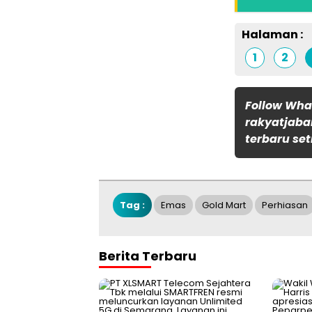
Halaman :
1
2
Follow Wh
rakyatjaba
terbaru set
Tag :
Emas
Gold Mart
Perhiasan
Berita Terbaru