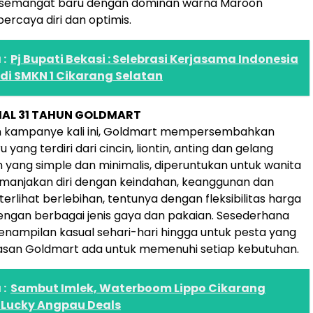
semangat baru dengan dominan warna Maroon
ercaya diri dan optimis.
:
Pj Bupati Bekasi : Selebrasi Kerjasama Indonesia
 di SMKN 1 Cikarang Selatan
SIAL 31 TAHUN GOLDMART
n kampanye kali ini, Goldmart mempersembahkan
 yang terdiri dari cincin, liontin, anting dan gelang
 yang simple dan minimalis, diperuntukan untuk wanita
manjakan diri dengan keindahan, keanggunan dan
erlihat berlebihan, tentunya dengan fleksibilitas harga
ngan berbagai jenis gaya dan pakaian. Sesederhana
nampilan kasual sehari-hari hingga untuk pesta yang
iasan Goldmart ada untuk memenuhi setiap kebutuhan.
:
Sambut Imlek, Waterboom Lippo Cikarang
 Lucky Angpau Deals