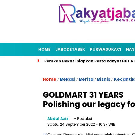
HOME
JABODETABEK
PURWASUKACI
NAS
Pemkab Bekasi Siapkan Pesta Rakyat HUT RI
Home
Bekasi
Berita
Bisnis
Kecanti
/
/
/
/
GOLDMART 31 YEARS
Polishing our legacy f
Abdul Aziz
- Redaksi
Sabtu, 24 September 2022
- 10:37 WIB