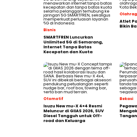
Olahra
Atlet P
Bikin B
Bisnis
SMARTFREN Luncurkan
Unlimited 5G di Semarang,
Internet Tanpa Batas
Kecepatan dan Kuota
Otomotif
Bekasi
Isuzu New mu-X 4×4 Resmi
Pegawai
Meluncur di GIIAS 2026, SUV
Mengak
Diesel Tangguh untuk Off-
Tangani
road dan Keluarga