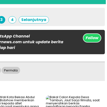
3
4
Selanjutnya
atsApp Channel
Follow
rnews.com untuk update berita
iap hari
Permata