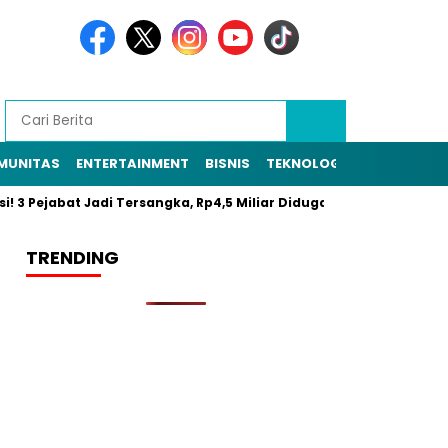
MUNITAS
ENTERTAINMENT
BISNIS
TEKNOLOGI
POLITIK
PE
si! 3 Pejabat Jadi Tersangka, Rp4,5 Miliar Diduga Raib
Resmi 
TRENDING