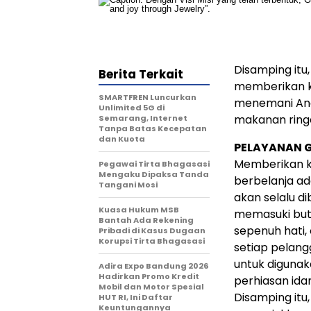
Disamping itu
Berita Terkait
memberikan k
SMARTFREN Luncurkan
menemani And
Unlimited 5G di
makanan ringa
Semarang, Internet
Tanpa Batas Kecepatan
dan Kuota
PELAYANAN 
Memberikan 
Pegawai Tirta Bhagasasi
Mengaku Dipaksa Tanda
berbelanja ad
Tangani Mosi
akan selalu d
Kuasa Hukum MSB
memasuki but
Bantah Ada Rekening
sepenuh hati
Pribadi di Kasus Dugaan
Korupsi Tirta Bhagasasi
setiap pelang
untuk digunak
Adira Expo Bandung 2026
Hadirkan Promo Kredit
perhiasan ida
Mobil dan Motor Spesial
Disamping it
HUT RI, Ini Daftar
Keuntungannya