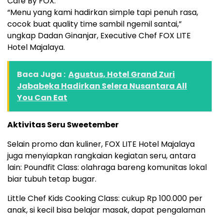
Café By FOX.
“Menu yang kami hadirkan simple tapi penuh rasa,
cocok buat quality time sambil ngemil santai,”
ungkap Dadan Ginanjar, Executive Chef FOX LITE
Hotel Majalaya.
Baca Juga :
Agustus, Hotel Grand Zuri
Jababeka Hadirkan Selera Nusantara All
You Can Eat
Aktivitas Seru Sweetember
Selain promo dan kuliner, FOX LITE Hotel Majalaya
juga menyiapkan rangkaian kegiatan seru, antara
lain: Poundfit Class: olahraga bareng komunitas lokal
biar tubuh tetap bugar.
Little Chef Kids Cooking Class: cukup Rp 100.000 per
anak, si kecil bisa belajar masak, dapat pengalaman