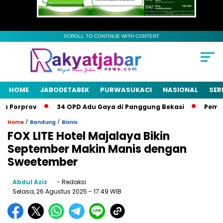
SCROLL TO CONTINUE WITH CONTENT
HOME
JABODETABEK
PURWASUKACI
NASIONAL
SER
 Porprov
34 OPD Adu Gaya di Panggung Bekasi
Pemkab B
/
/
Home
Bandung
Bisnis
FOX LITE Hotel Majalaya Bikin
September Makin Manis dengan
Sweetember
Abdul Aziz
- Redaksi
Selasa, 26 Agustus 2025
- 17:49 WIB