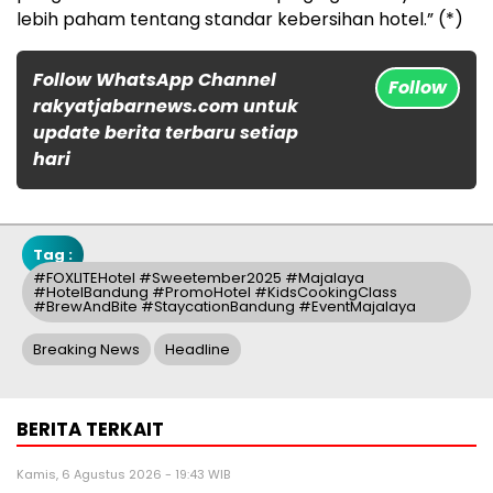
lebih paham tentang standar kebersihan hotel.” (*)
Follow WhatsApp Channel
Follow
rakyatjabarnews.com untuk
update berita terbaru setiap
hari
Tag :
#FOXLITEHotel #Sweetember2025 #Majalaya
#HotelBandung #PromoHotel #KidsCookingClass
#BrewAndBite #StaycationBandung #EventMajalaya
Breaking News
Headline
BERITA TERKAIT
Kamis, 6 Agustus 2026 - 19:43 WIB