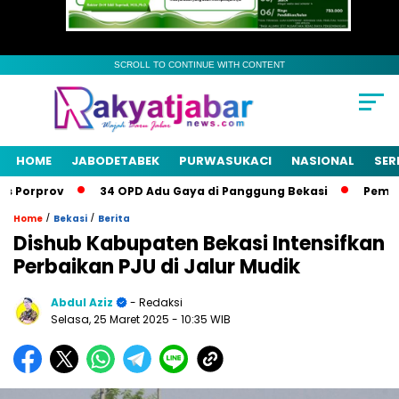
SCROLL TO CONTINUE WITH CONTENT
HOME
JABODETABEK
PURWASUKACI
NASIONAL
SER
orprov
34 OPD Adu Gaya di Panggung Bekasi
Pemkab Be
/
/
Home
Bekasi
Berita
Dishub Kabupaten Bekasi Intensifkan
Perbaikan PJU di Jalur Mudik
Abdul Aziz
- Redaksi
Selasa, 25 Maret 2025
- 10:35 WIB