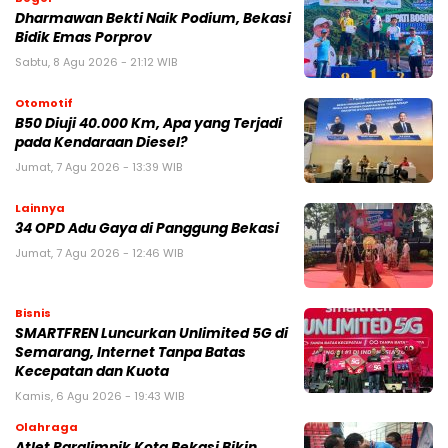
Dharmawan Bekti Naik Podium, Bekasi
Bidik Emas Porprov
Sabtu, 8 Agu 2026 - 21:12 WIB
Otomotif
B50 Diuji 40.000 Km, Apa yang Terjadi
pada Kendaraan Diesel?
Jumat, 7 Agu 2026 - 13:39 WIB
Lainnya
34 OPD Adu Gaya di Panggung Bekasi
Jumat, 7 Agu 2026 - 12:46 WIB
Bisnis
SMARTFREN Luncurkan Unlimited 5G di
Semarang, Internet Tanpa Batas
Kecepatan dan Kuota
Kamis, 6 Agu 2026 - 19:43 WIB
Olahraga
Atlet Paralimpik Kota Bekasi Bikin