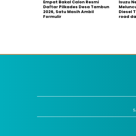
Empat Bakal Calon Resmi
Isuzu N
Daftar Pilkades Desa Tambun
Meluncu
2026, Satu Masih Ambil
Diesel 
Formulir
road da
S