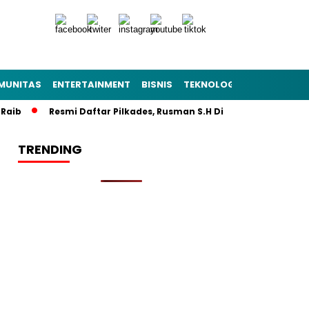
MUNITAS
ENTERTAINMENT
BISNIS
TEKNOLOGI
POLITIK
PE
b
Resmi Daftar Pilkades, Rusman S.H Diantar Sekitar 1.000 Wa
TRENDING