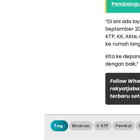
Pembang
“Di sini ada l
September 2017
KTP, KK, Akte,
ke rumah lang
Kita ke depan
dengan baik,”
Follow Wh
rakyatjaba
terbaru set
Tag :
Birokrasi
E-KTP
PemKot