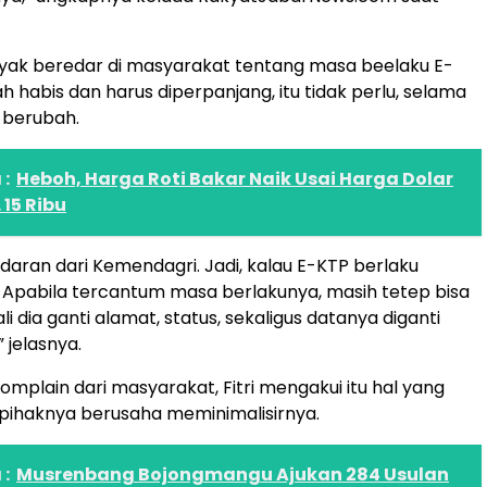
yak beredar di masyarakat tentang masa beelaku E-
h habis dan harus diperpanjang, itu tidak perlu, selama
 berubah.
:
Heboh, Harga Roti Bakar Naik Usai Harga Dolar
 15 Ribu
daran dari Kemendagri. Jadi, kalau E-KTP berlaku
 Apabila tercantum masa berlakunya, masih tetep bisa
li dia ganti alamat, status, sekaligus datanya diganti
 jelasnya.
mplain dari masyarakat, Fitri mengakui itu hal yang
 pihaknya berusaha meminimalisirnya.
:
Musrenbang Bojongmangu Ajukan 284 Usulan