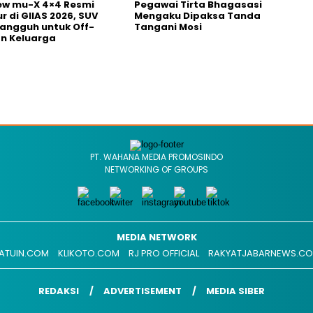
ew mu-X 4×4 Resmi
Pegawai Tirta Bhagasasi
r di GIIAS 2026, SUV
Mengaku Dipaksa Tanda
Tangguh untuk Off-
Tangani Mosi
n Keluarga
PT. WAHANA MEDIA PROMOSINDO
NETWORKING OF GROUPS
MEDIA NETWORK
ATUIN.COM
KLIKOTO.COM
RJ PRO OFFICIAL
RAKYATJABARNEWS.C
REDAKSI
ADVERTISEMENT
MEDIA SIBER