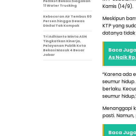
Pemkot Bekasi Siagakan
Kamis (14/9).
11 Water Trucking
Kebocoran Air Tembus 60
Meskipun ban
Persen hingga Dewas
KTP yang suda
Dinilai Tak Kompak
datanya tidak
Tri Adhianto Minta ASN
Tingkatkan Kinerja,
Pelayanan Publik Kota
Baca Juga 
Bekasi Masuk 4 Besar
Jabar
As Naik Rp.
“Karena ada e
seumur hidup.
berlaku. Kecua
seumur hidup,”
Menanggapi ko
pasti. Namun,
Baca Juga 