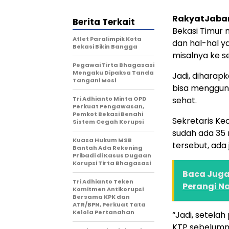
RakyatJaba
Berita Terkait
Bekasi Timur 
Atlet Paralimpik Kota
dan hal-hal y
Bekasi Bikin Bangga
misalnya ke s
Pegawai Tirta Bhagasasi
Mengaku Dipaksa Tanda
Jadi, diharap
Tangani Mosi
bisa mengguna
Tri Adhianto Minta OPD
sehat.
Perkuat Pengawasan,
Pemkot Bekasi Benahi
Sekretaris Ke
Sistem Cegah Korupsi
sudah ada 35 
Kuasa Hukum MSB
tersebut, ad
Bantah Ada Rekening
Pribadi di Kasus Dugaan
Korupsi Tirta Bhagasasi
Baca Juga 
Tri Adhianto Teken
Perangi N
Komitmen Antikorupsi
Bersama KPK dan
ATR/BPN, Perkuat Tata
Kelola Pertanahan
“Jadi, setela
KTP sebelumn