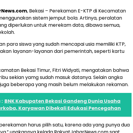
rNews.com
, Bekasi – Perekaman E-KTP di Kecamatan
menggunakan sistem jemput bola. Artinya, peralatan
ang diperlukan untuk merekam data, dibawa semua,
ekolah.
kan para siswa yang sudah mencapai usia memiliki KTP,
kan layanan-layanan dari pemerintah, seperti kartu
camatan Bekasi Timur, Fitri Widyati, mengatakan bahwa
ribu sekian yamg sudah masuk datanya. Selain angka
a juga beberapa yang masih belum melakukan rekaman.
:
BNK Kabupaten Bekasi Gandeng Dunia Usaha
arkoba, Karyawan Dibekali Edukasi Pencegahan
h perekaman harus pilih satu, karena ada yang punya dua
ya,” ungkapnya kelada RakyatJabarNews.com saat