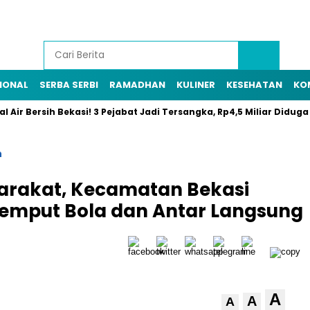
IONAL
SERBA SERBI
RAMADHAN
KULINER
KESEHATAN
KO
r Bersih Bekasi! 3 Pejabat Jadi Tersangka, Rp4,5 Miliar Diduga Rai
n
arakat, Kecamatan Bekasi
 Jemput Bola dan Antar Langsung
A
A
A