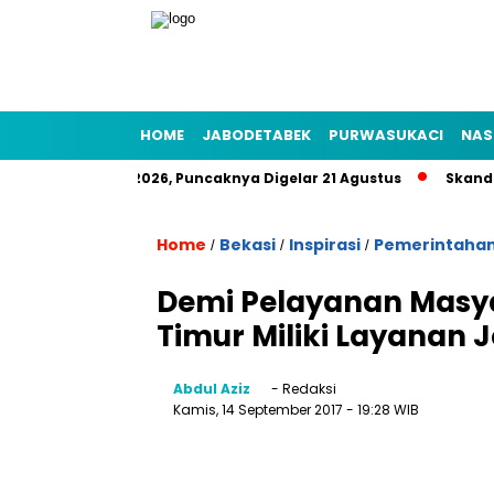
HOME
JABODETABEK
PURWASUKACI
NAS
akyat HUT RI 2026, Puncaknya Digelar 21 Agustus
Skandal Ai
Home
Bekasi
Inspirasi
Pemerintaha
/
/
/
Demi Pelayanan Masy
Timur Miliki Layanan
Abdul Aziz
- Redaksi
Kamis, 14 September 2017
- 19:28 WIB