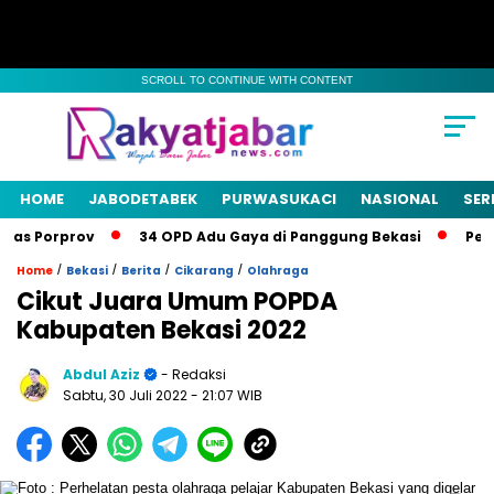
SCROLL TO CONTINUE WITH CONTENT
HOME
JABODETABEK
PURWASUKACI
NASIONAL
SER
as Porprov
34 OPD Adu Gaya di Panggung Bekasi
Pemka
/
/
/
/
Home
Bekasi
Berita
Cikarang
Olahraga
Cikut Juara Umum POPDA
Kabupaten Bekasi 2022
Abdul Aziz
- Redaksi
Sabtu, 30 Juli 2022
- 21:07 WIB