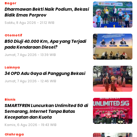
Bogor
Dharmawan Bekti Naik Podium, Bekasi
Bidik Emas Porprov
Sabtu, 8 Agu 2026 - 21:12 WIB
Otomotif
B50 Diuji 40.000 Km, Apa yang Terjadi
pada Kendaraan Diesel?
Jumat, 7 Agu 2026 - 13:39 WIB
Lainnya
34 OPD Adu Gaya di Panggung Bekasi
Jumat, 7 Agu 2026 - 12:46 WIB
Bisnis
SMARTFREN Luncurkan Unlimited 5G di
Semarang, Internet Tanpa Batas
Kecepatan dan Kuota
Kamis, 6 Agu 2026 - 19:43 WIB
Olahraga