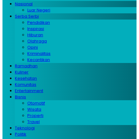
Nasional
Luar Negeri
Serba Serbi
Pendidikan
Inspirasi
Hiburan
Olahraga
Opini
Kriminalitas
Kecantikan
Ramadhan
Kuliner
Kesehatan
Komunitas
Entertainment
Bisnis
Otomotif
Wisata
Properti
Travel
Teknologi
Politik