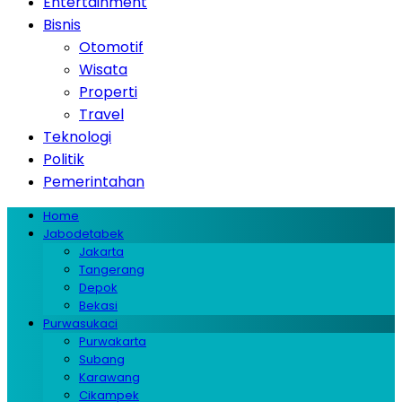
Entertainment
Bisnis
Otomotif
Wisata
Properti
Travel
Teknologi
Politik
Pemerintahan
Home
Jabodetabek
Jakarta
Tangerang
Depok
Bekasi
Purwasukaci
Purwakarta
Subang
Karawang
Cikampek