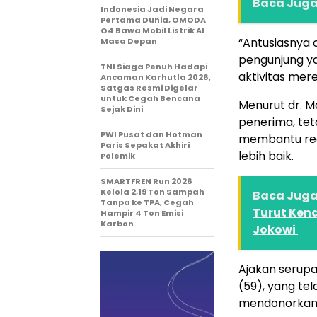
Baca Juga 
Indonesia Jadi Negara
Pertama Dunia, OMODA
O4 Bawa Mobil Listrik AI
“Antusiasnya 
Masa Depan
pengunjung ya
TNI Siaga Penuh Hadapi
aktivitas mere
Ancaman Karhutla 2026,
Satgas Resmi Digelar
untuk Cegah Bencana
Menurut dr. M
Sejak Dini
penerima, tet
PWI Pusat dan Hotman
membantu reg
Paris Sepakat Akhiri
lebih baik.
Polemik
SMARTFREN Run 2026
Kelola 2,19 Ton Sampah
Baca Juga 
Tanpa ke TPA, Cegah
Turut Ken
Hampir 4 Ton Emisi
Karbon
Jokowi
Ajakan serupa
(59), yang tel
mendonorkan d