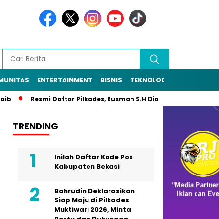
MUNITAS
ENTERTAINMENT
BISNIS
TEKNOLOGI
POLITIK
PE
Resmi Daftar Pilkades, Rusman S.H Diantar Sekitar 1.000 Warga 
TRENDING
Inilah Daftar Kode Pos
Kabupaten Bekasi
Bahrudin Deklarasikan
Siap Maju di Pilkades
Muktiwari 2026, Minta
Restu dan Dukungan