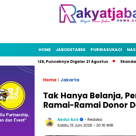
HOME
JABODETABEK
PURWASUKACI
NAS
t HUT RI 2026, Puncaknya Digelar 21 Agustus
Skandal Air Ber
Home
Jakarta
/
Tak Hanya Belanja, Pe
Ramai-Ramai Donor D
Abdul Aziz
- Redaksi
Sabtu, 13 Juni 2026
- 20:16 WIB