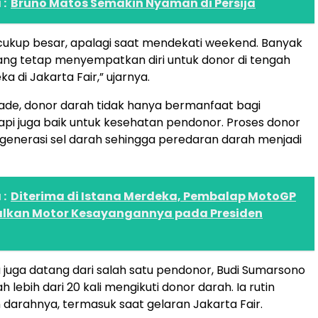
:
Bruno Matos Semakin Nyaman di Persija
cukup besar, apalagi saat mendekati weekend. Banyak
ng tetap menyempatkan diri untuk donor di tengah
ka di Jakarta Fair,” ujarnya.
ade, donor darah tidak hanya bermanfaat bagi
api juga baik untuk kesehatan pendonor. Proses donor
enerasi sel darah sehingga peredaran darah menjadi
:
Diterima di Istana Merdeka, Pembalap MotoGP
alkan Motor Kesayangannya pada Presiden
 juga datang dari salah satu pendonor, Budi Sumarsono
ah lebih dari 20 kali mengikuti donor darah. Ia rutin
arahnya, termasuk saat gelaran Jakarta Fair.