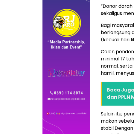
“Donor darah i
sekaligus men
Bagi masyarak
berlangsung d
(kecuali hari l
Calon pendono
minimal 17 ta
normal, serta
hamil, menyus
Baca Juga 
dan PPLN 
Selain itu, pe
makan sebelu
stabil.Dengan