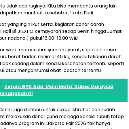
tu tidak ada ruginya. Kita bisa membantu orang lain,
dapatkan manfaat kesehatan,” kata Budi.
at yang ingin ikut serta, kegiatan donor darah
i Hall B1 JIEXPO Kemayoran setiap Senin hingga Jumat
ibur nasional) pukul 16.00–18.00 WIB.
r wajib memenuhi sejumlah syarat, seperti berusia
hun, berat badan minimal 45 kg, kondisi tekanan darah
 tidak sedang dalam kondisi kesehatan tertentu seperti
ui, atau mengonsumsi obat-obatan tertentu.
:
Ketum GPS: Ada 'Main Mata' Dubes Malaysia
Menangkan 01
ndonor juga diimbau untuk cukup istirahat dan sudah
m melakukan donor guna menjaga kondisi tubuh tetap
 adanya program ini, Jakarta Fair 2026 tak hanya