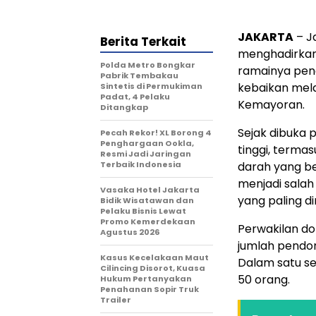
JAKARTA
– J
Berita Terkait
menghadirkan 
Polda Metro Bongkar
ramainya peng
Pabrik Tembakau
kebaikan mela
Sintetis di Permukiman
Padat, 4 Pelaku
Kemayoran.
Ditangkap
Sejak dibuka p
Pecah Rekor! XL Borong 4
Penghargaan Ookla,
tinggi, terma
Resmi Jadi Jaringan
Terbaik Indonesia
darah yang b
menjadi salah
Vasaka Hotel Jakarta
yang paling di
Bidik Wisatawan dan
Pelaku Bisnis Lewat
Promo Kemerdekaan
Perwakilan do
Agustus 2026
jumlah pendon
Kasus Kecelakaan Maut
Dalam satu se
Cilincing Disorot, Kuasa
50 orang.
Hukum Pertanyakan
Penahanan Sopir Truk
Trailer