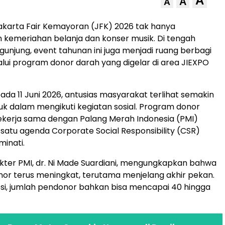
A
A
A
akarta Fair Kemayoran (JFK) 2026 tak hanya
kemeriahan belanja dan konser musik. Di tengah
unjung, event tahunan ini juga menjadi ruang berbagi
lui program donor darah yang digelar di area JIEXPO
ada 11 Juni 2026, antusias masyarakat terlihat semakin
suk dalam mengikuti kegiatan sosial. Program donor
ekerja sama dengan Palang Merah Indonesia (PMI)
 satu agenda Corporate Social Responsibility (CSR)
minati.
kter PMI, dr. Ni Made Suardiani, mengungkapkan bahwa
or terus meningkat, terutama menjelang akhir pekan.
si, jumlah pendonor bahkan bisa mencapai 40 hingga