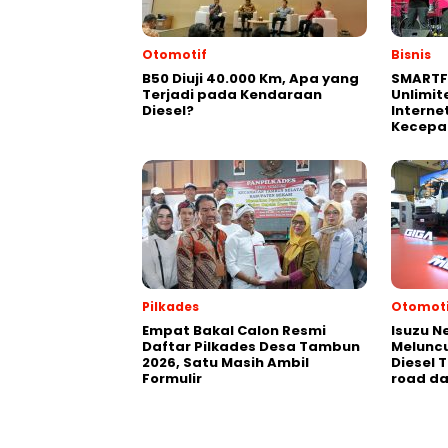
Otomotif
Bisnis
B50 Diuji 40.000 Km, Apa yang
SMARTF
Terjadi pada Kendaraan
Unlimit
Diesel?
Interne
Kecepa
Pilkades
Otomoti
Empat Bakal Calon Resmi
Isuzu N
Daftar Pilkades Desa Tambun
Meluncu
2026, Satu Masih Ambil
Diesel 
Formulir
road da