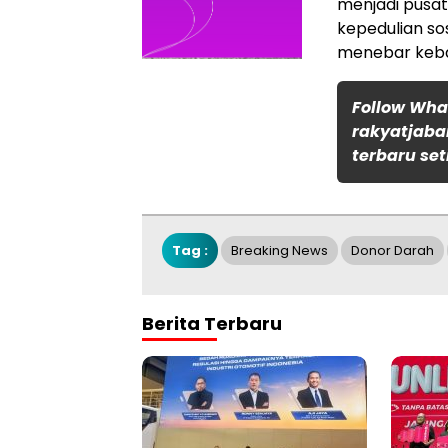
menjadi pusat
kepedulian so
menebar keba
Follow Wh
rakyatjaba
terbaru set
Tag :
Breaking News
Donor Darah
Berita Terbaru