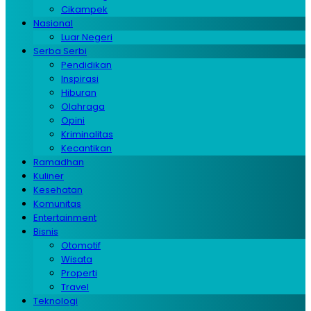
Cikampek
Nasional
Luar Negeri
Serba Serbi
Pendidikan
Inspirasi
Hiburan
Olahraga
Opini
Kriminalitas
Kecantikan
Ramadhan
Kuliner
Kesehatan
Komunitas
Entertainment
Bisnis
Otomotif
Wisata
Properti
Travel
Teknologi