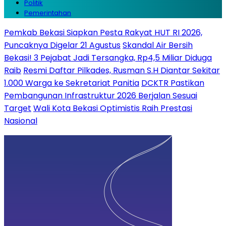
Politik
Pemerintahan
Pemkab Bekasi Siapkan Pesta Rakyat HUT RI 2026,
Puncaknya Digelar 21 Agustus
Skandal Air Bersih
Bekasi! 3 Pejabat Jadi Tersangka, Rp4,5 Miliar Diduga
Raib
Resmi Daftar Pilkades, Rusman S.H Diantar Sekitar
1.000 Warga ke Sekretariat Panitia
DCKTR Pastikan
Pembangunan Infrastruktur 2026 Berjalan Sesuai
Target
Wali Kota Bekasi Optimistis Raih Prestasi
Nasional