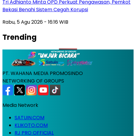
Tri Adhianto Minta OPD Perkuat Pengawasan, Pemkot
Bekasi Benahi Sistem Cegah Korupsi
Rabu, 5 Agu 2026 - 16:16 WIB
Trending
PT. WAHANA MEDIA PROMOSINDO
NETWORKING OF GROUPS
Media Network
SATUIN.COM
KLIKOTO.COM
RJ PRO OFFICIAL