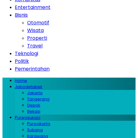
Entertainment
Bisnis
Otomotif
Wisata
Properti
Travel
Teknologi
Politik
Pemerintahan
Home
Jabodetabek
Jakarta
Tangerang
Depok
Bekasi
Purwasukaci
Purwakarta
Subang
Karawang