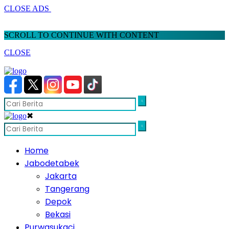
CLOSE ADS
SCROLL TO CONTINUE WITH CONTENT
CLOSE
✖
Home
Jabodetabek
Jakarta
Tangerang
Depok
Bekasi
Purwasukaci