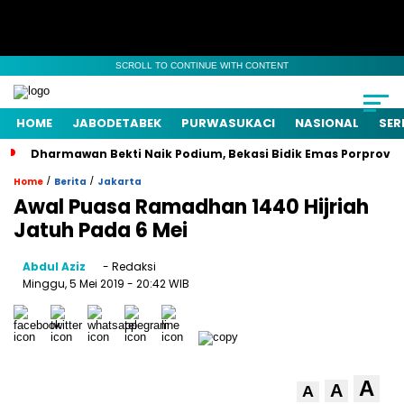
SCROLL TO CONTINUE WITH CONTENT
HOME
JABODETABEK
PURWASUKACI
NASIONAL
SER
Dharmawan Bekti Naik Podium, Bekasi Bidik Emas Porprov
/
/
Home
Berita
Jakarta
Awal Puasa Ramadhan 1440 Hijriah
Jatuh Pada 6 Mei
Abdul Aziz
- Redaksi
Minggu, 5 Mei 2019
- 20:42 WIB
A
A
A