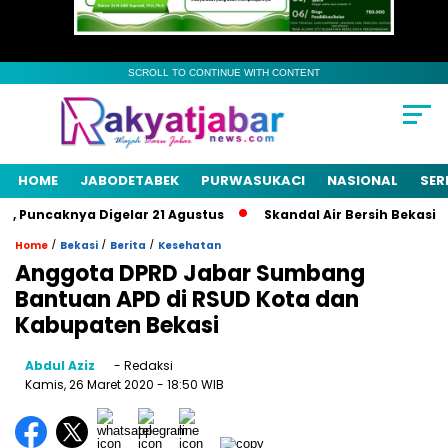
SCROLL TO CONTINUE WITH CONTENT
HOME
JABODETABEK
PURWASUKACI
NASIONAL
SER
 Puncaknya Digelar 21 Agustus
Skandal Air Bersih Bekasi! 3 
/
/
/
Home
Bekasi
Berita
Kesehatan
Anggota DPRD Jabar Sumbang
Bantuan APD di RSUD Kota dan
Kabupaten Bekasi
Abdul Aziz
- Redaksi
Kamis, 26 Maret 2020
- 18:50 WIB