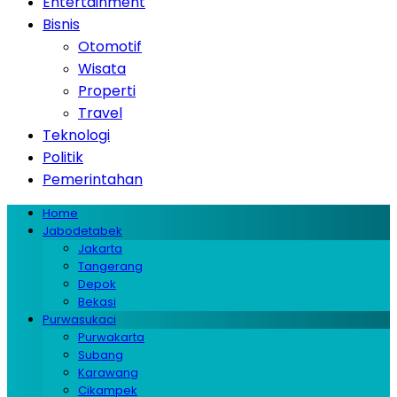
Entertainment
Bisnis
Otomotif
Wisata
Properti
Travel
Teknologi
Politik
Pemerintahan
Home
Jabodetabek
Jakarta
Tangerang
Depok
Bekasi
Purwasukaci
Purwakarta
Subang
Karawang
Cikampek