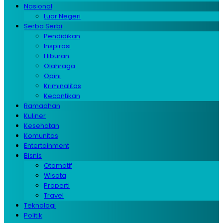
Nasional
Luar Negeri
Serba Serbi
Pendidikan
Inspirasi
Hiburan
Olahraga
Opini
Kriminalitas
Kecantikan
Ramadhan
Kuliner
Kesehatan
Komunitas
Entertainment
Bisnis
Otomotif
Wisata
Properti
Travel
Teknologi
Politik