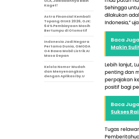
mau patuh har
OLA, Jawabannya Bikin
Kaget!
Sehingga untu
dilakukan ada
Astra Financial Kembali
Topang GIIAS 2026, OJK:
Indonesia,” uja
64% Pembiayaan Masih
Bertumpu di Otomotif
Baca Juga 
Indonesia Jadi Negara
Pertama Dunia, OMODA
Makin Suli
O4 Bawa Mobil Listrik AI
Masa Depan
Lebih lanjut,
Kelola Nomor Mudah
penting dan 
dan Menyenangkan
dengan Aplikasi by.U
perpajakan k
positif bagi 
Baca Juga 
Sukses Rai
Tugas relawan
Pemberitahuan