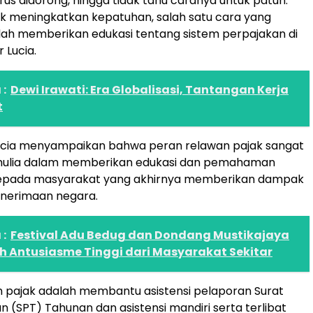
us didorong, hingga tidak tahu caranya untuk patuh.
k meningkatkan kepatuhan, salah satu cara yang
lah memberikan edukasi tentang sistem perpajakan di
r Lucia.
:
Dewi Irawati: Era Globalisasi, Tantangan Kerja
t
 Lucia menyampaikan bahwa peran relawan pajak sangat
mulia dalam memberikan edukasi dan pemahaman
epada masyarakat yang akhirnya memberikan dampak
penerimaan negara.
:
Festival Adu Bedug dan Dondang Mustikajaya
h Antusiasme Tinggi dari Masyarakat Sekitar
 pajak adalah membantu asistensi pelaporan Surat
 (SPT) Tahunan dan asistensi mandiri serta terlibat