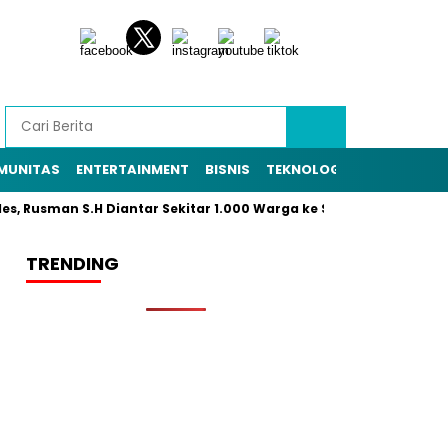
MUNITAS
ENTERTAINMENT
BISNIS
TEKNOLOGI
POLITIK
PE
usman S.H Diantar Sekitar 1.000 Warga ke Sekretariat Panitia
TRENDING