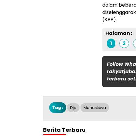
dalam bebera
diselenggarak
(KPP).
Halaman :
1
2
Follow Wh
rakyatjaba
terbaru set
Tag :
Djp
Mahasiswa
Berita Terbaru