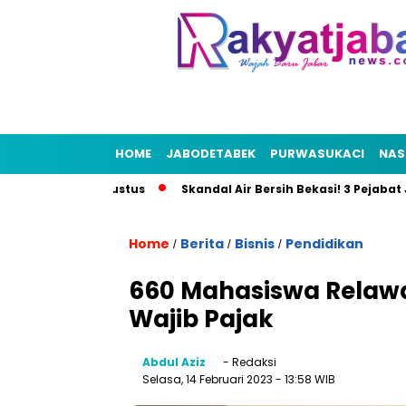
HOME
JABODETABEK
PURWASUKACI
NAS
igelar 21 Agustus
Skandal Air Bersih Bekasi! 3 Pejabat Jadi 
Home
Berita
Bisnis
Pendidikan
/
/
/
660 Mahasiswa Relawan
Wajib Pajak
Abdul Aziz
- Redaksi
Selasa, 14 Februari 2023
- 13:58 WIB