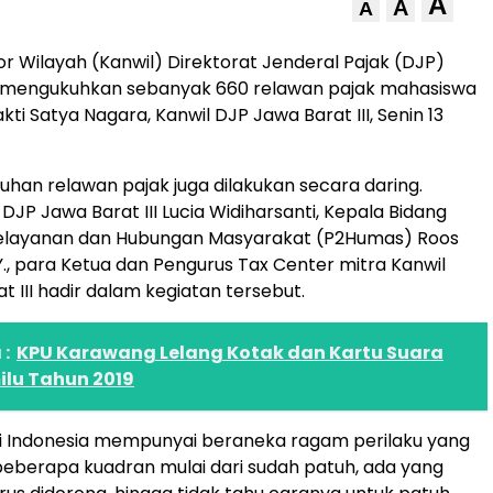
A
A
A
r Wilayah (Kanwil) Direktorat Jenderal Pajak (DJP)
II mengukuhkan sebanyak 660 relawan pajak mahasiswa
ti Satya Nagara, Kanwil DJP Jawa Barat III, Senin 13
han relawan pajak juga dilakukan secara daring.
DJP Jawa Barat III Lucia Widiharsanti, Kepala Bidang
elayanan dan Hubungan Masyarakat (P2Humas) Roos
Y., para Ketua dan Pengurus Tax Center mitra Kanwil
 III hadir dalam kegiatan tersebut.
:
KPU Karawang Lelang Kotak dan Kartu Suara
ilu Tahun 2019
di Indonesia mempunyai beraneka ragam perilaku yang
beberapa kuadran mulai dari sudah patuh, ada yang