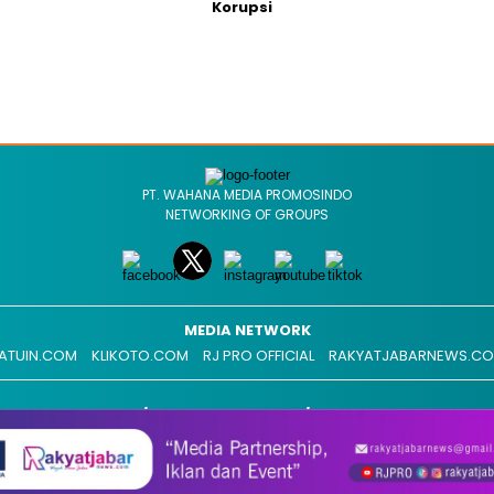
Korupsi
PT. WAHANA MEDIA PROMOSINDO
NETWORKING OF GROUPS
MEDIA NETWORK
ATUIN.COM
KLIKOTO.COM
RJ PRO OFFICIAL
RAKYATJABARNEWS.C
REDAKSI
ADVERTISEMENT
MEDIA SIBER
COPYRIGHT @ 2026 RAKYATJABARNEWS.COM, ALL RIGHT RESERVED