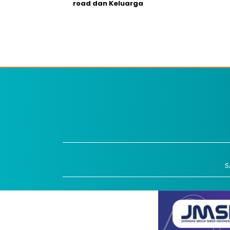
road dan Keluarga
S