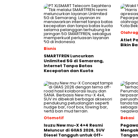
Olahra
Atlet P
Bikin B
Bisnis
SMARTFREN Luncurkan
Unlimited 5G di Semarang,
Internet Tanpa Batas
Kecepatan dan Kuota
Otomotif
Bekasi
Isuzu New mu-X 4×4 Resmi
Pegawai
Meluncur di GIIAS 2026, SUV
Mengak
Diesel Tangguh untuk Off-
Tangani