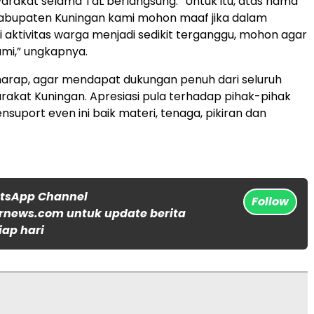
yarakat selama TdL berlangsung. “Untuk itu, atas nama
abupaten Kuningan kami mohon maaf jika dalam
 aktivitas warga menjadi sedikit terganggu, mohon agar
mi,” ungkapnya.
harap, agar mendapat dukungan penuh dari seluruh
rakat Kuningan. Apresiasi pula terhadap pihak-pihak
suport even ini baik materi, tenaga, pikiran dan
atsApp Channel
Follow
rnews.com untuk update berita
iap hari