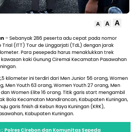
A
A
A
an
– Sebanyak 286 peserta adu cepat pada nomor
e Trial (ITT) Tour de Linggarjati (TdL) dengan jarak
ilometer. Para pesepeda harus menaklukkan trek
 kawasan kaki Gunung Ciremai Kecamatan Pasawahan
ningan.
2,5 kilometer ini terdiri dari Men Junior 56 orang, Women
ng, Men Youth 63 orang, Women Youth 27 orang, Men
, dan Women Elite 16 orang. Titik garis start mengambil
pak Bola Kecamatan Mandirancan, Kabupaten Kuningan,
ju garis finish di Kebun Raya Kuningan (KRK),
sawahan, Kabupaten Kuningan.
:
Polres Cirebon dan Komunitas Sepeda