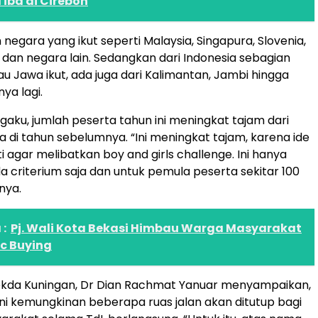
Tiba di Cirebon
negara yang ikut seperti Malaysia, Singapura, Slovenia,
l dan negara lain. Sedangkan dari Indonesia sebagian
au Jawa ikut, ada juga dari Kalimantan, Jambi hingga
ya lagi.
aku, jumlah peserta tahun ini meningkat tajam dari
a di tahun sebelumnya. “Ini meningkat tajam, karena ide
i agar melibatkan boy and girls challenge. Ini hanya
da criterium saja dan untuk pemula peserta sekitar 100
nya.
:
Pj. Wali Kota Bekasi Himbau Warga Masyarakat
ic Buying
kda Kuningan, Dr Dian Rachmat Yanuar menyampaikan,
ni kemungkinan beberapa ruas jalan akan ditutup bagi