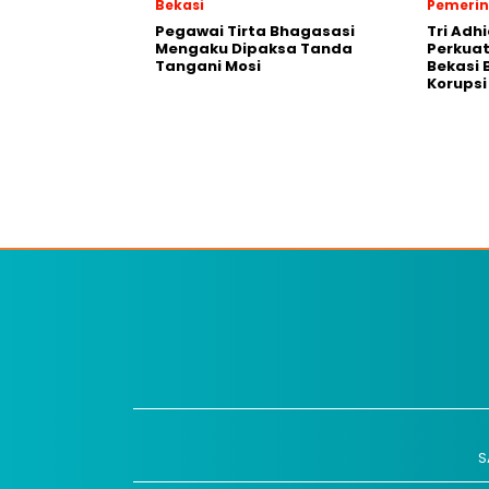
Bekasi
Pemeri
Pegawai Tirta Bhagasasi
Tri Adh
Mengaku Dipaksa Tanda
Perkua
Tangani Mosi
Bekasi 
Korupsi
S