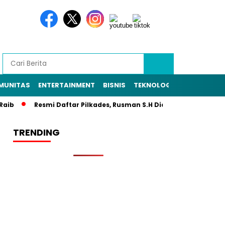
MUNITAS
ENTERTAINMENT
BISNIS
TEKNOLOGI
POLITIK
PE
Resmi Daftar Pilkades, Rusman S.H Diantar Sekitar 1.000 Warga
TRENDING