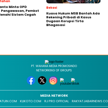
ntahan
ianto Minta OPD
Bekasi
t Pengawasan, Pemkot
Kuasa Hukum MSB Bantah Ada
Benahi Sistem Cegah
Rekening Pribadi di Kasus
Dugaan Korupsi Tirta
Bhagasasi
PT. WAHANA MEDIA PROMOSINDO
NETWORKING OF GROUPS
MEDIA NETWORK
ATUIN.COM
KLIKOTO.COM
RJ PRO OFFICIAL
RAKYATJABARNEWS.C