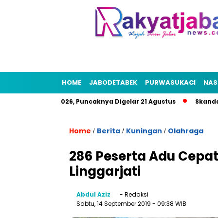
HOME
JABODETABEK
PURWASUKACI
NAS
at HUT RI 2026, Puncaknya Digelar 21 Agustus
Skandal Air Be
Home
Berita
Kuningan
Olahraga
/
/
/
286 Peserta Adu Cepat
Linggarjati
Abdul Aziz
- Redaksi
Sabtu, 14 September 2019
- 09:38 WIB