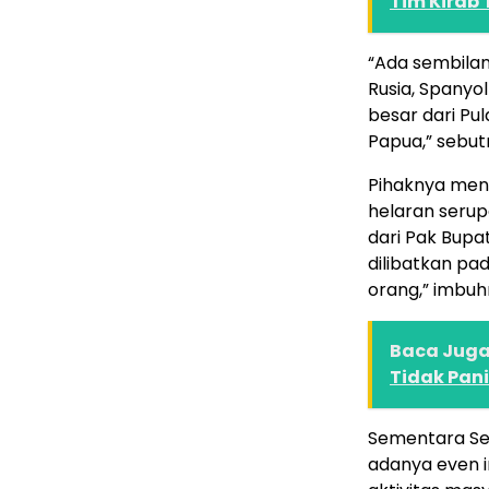
Tim Kirab 
“Ada sembilan 
Rusia, Spanyo
besar dari Pul
Papua,” sebutn
Pihaknya meng
helaran serup
dari Pak Bupat
dilibatkan pa
orang,” imbuh
Baca Juga 
Tidak Pan
Sementara Se
adanya even i