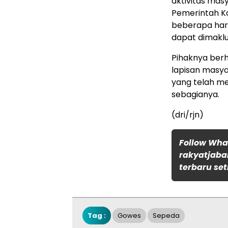
aktivitas mas
Pemerintah K
beberapa hari
dapat dimaklu
Pihaknya ber
lapisan masya
yang telah men
sebagianya.
(dri/rjn)
Follow Wh
rakyatjaba
terbaru set
Tag :
Gowes
Sepeda