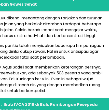
kan Gowes Sehat
KRK dikenal menantang dengan tanjakan dan turunan
gus jalan yang berkelok ditambah terdapat beberapa
i sisi jalan. Selain beradu cepat saat mengejar waktu,
 harus ekstra hati-hati dan berkonsentrasi tinggi.
n, panitia telah menyiapkan beberapa tim penjagaan
 yang dinilai cukup rawan. Hal ini untuk antisipasi agar
 kecelakaan fatal saat perlombaan.
9, Agus Sadeli saat memberikan keterangan persnya,
 menyebutkan, ada sebanyak 503 peserta yang ambil
en TdL Kuningan ke-V ini. Even ini sebagai wujud
ahraga di tanah air, yang dengan memberikan ruang
tlet untuk berkompetisi.
:
Ikuti IVCA 2018 di Bali, Rombongan Pesepeda