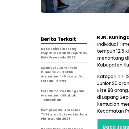
RJN, Kuning
Berita Terkait
Individual Tim
Kota Bekasi Borong
tempuh 12,5 k
Empat Medali di Kejurnas
menantang di
BMX Freestyle 2026
Kabupaten Ku
Spanyol Juara Piala
Dunia 2026, Tekuk
Kategori ITT 1
Argentina 1-0 Lewat Gol
Ferran Torres
Junior 26 ora
Elite 98 orang
Ferran Torres Bungkam
Argentina di Babak
di Lapang Se
Tambahan
kemudian menu
Pemprov DKI Apresiasi
Kecamatan Pa
TVRI atas Sukses Siarkan
Piala Dunia 2026
Baca Juga 
Berita Foto : Comeback