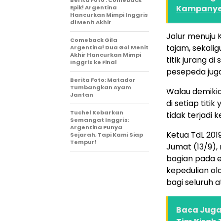
Kampanye
Epik! Argentina
Hancurkan Mimpi Inggris
di Menit Akhir
Jalur menuju 
Comeback Gila
tajam, sekali
Argentina! Dua Gol Menit
Akhir Hancurkan Mimpi
titik jurang d
Inggris ke Final
pesepeda juga
Berita Foto: Matador
Tumbangkan Ayam
Walau demikia
Jantan
di setiap titik
Tuchel Kobarkan
tidak terjadi
Semangat Inggris:
Argentina Punya
Ketua TdL 201
Sejarah, Tapi Kami Siap
Tempur!
Jumat (13/9),
bagian pada ev
kepedulian ol
bagi seluruh a
Baca Juga 