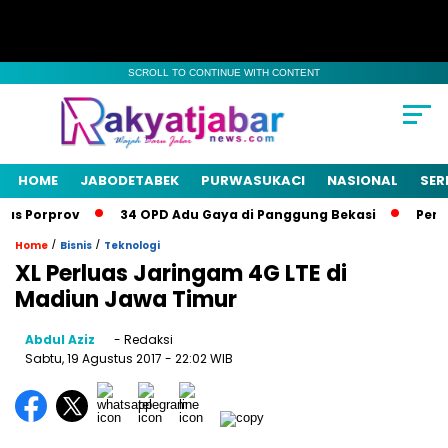
SCROLL TO CONTINUE WITH CONTENT
HOME
JABODETABEK
PURWASUKACI
NASIONAL
SER
s Porprov
34 OPD Adu Gaya di Panggung Bekasi
Pemkab 
/
/
Home
Bisnis
Teknologi
XL Perluas Jaringam 4G LTE di
Madiun Jawa Timur
Abdul Aziz
- Redaksi
Sabtu, 19 Agustus 2017
- 22:02 WIB