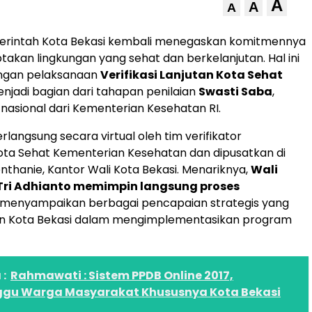
A
A
A
erintah Kota Bekasi kembali menegaskan komitmennya
akan lingkungan yang sehat dan berkelanjutan. Hal ini
engan pelaksanaan
Verifikasi Lanjutan Kota Sehat
enjadi bagian dari tahapan penilaian
Swasti Saba
,
asional dari Kementerian Kesehatan RI.
berlangsung secara virtual oleh tim verifikator
ta Sehat Kementerian Kesehatan dan dipusatkan di
nthanie, Kantor Wali Kota Bekasi. Menariknya,
Wali
 Tri Adhianto memimpin langsung proses
, menyampaikan berbagai pencapaian strategis yang
kan Kota Bekasi dalam mengimplementasikan program
:
Rahmawati : Sistem PPDB Online 2017,
u Warga Masyarakat Khususnya Kota Bekasi