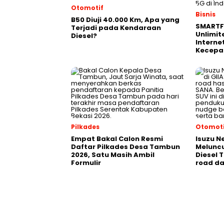
Otomotif
Bisnis
B50 Diuji 40.000 Km, Apa yang
SMARTF
Terjadi pada Kendaraan
Unlimit
Diesel?
Interne
Kecepa
Pilkades
Otomoti
Empat Bakal Calon Resmi
Isuzu N
Daftar Pilkades Desa Tambun
Meluncu
2026, Satu Masih Ambil
Diesel 
Formulir
road da