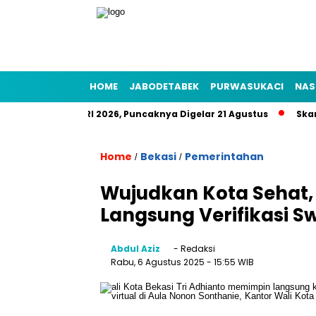
HOME
JABODETABEK
PURWASUKACI
NAS
 Rakyat HUT RI 2026, Puncaknya Digelar 21 Agustus
Skandal 
Home
Bekasi
Pemerintahan
/
/
Wujudkan Kota Sehat, 
Langsung Verifikasi S
Abdul Aziz
- Redaksi
Rabu, 6 Agustus 2025
- 15:55 WIB