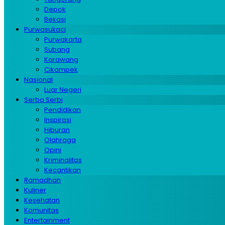
Depok
Bekasi
Purwasukaci
Purwakarta
Subang
Karawang
Cikampek
Nasional
Luar Negeri
Serba Serbi
Pendidikan
Inspirasi
Hiburan
Olahraga
Opini
Kriminalitas
Kecantikan
Ramadhan
Kuliner
Kesehatan
Komunitas
Entertainment