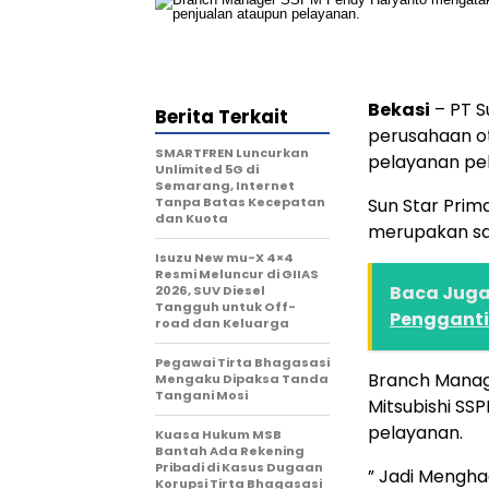
Bekasi
– PT S
Berita Terkait
perusahaan ot
SMARTFREN Luncurkan
pelayanan pe
Unlimited 5G di
Semarang, Internet
Tanpa Batas Kecepatan
Sun Star Prima
dan Kuota
merupakan sala
Isuzu New mu-X 4×4
Resmi Meluncur di GIIAS
Baca Juga 
2026, SUV Diesel
Tangguh untuk Off-
Pengganti
road dan Keluarga
Pegawai Tirta Bhagasasi
Branch Manag
Mengaku Dipaksa Tanda
Tangani Mosi
Mitsubishi SS
pelayanan.
Kuasa Hukum MSB
Bantah Ada Rekening
Pribadi di Kasus Dugaan
” Jadi Mengha
Korupsi Tirta Bhagasasi