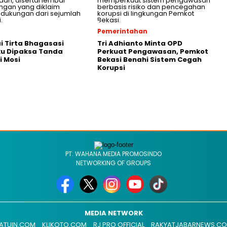
Pemerintahan
 Tirta Bhagasasi
Tri Adhianto Minta OPD
u Dipaksa Tanda
Perkuat Pengawasan, Pemkot
 Mosi
Bekasi Benahi Sistem Cegah
Korupsi
PT. WAHANA MEDIA PROMOSINDO
NETWORKING OF GROUPS
MEDIA NETWORK
ATUIN.COM
KLIKOTO.COM
RJ PRO OFFICIAL
RAKYATJABARNEWS.C