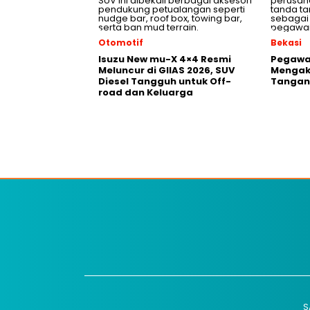
Otomotif
Bekasi
Isuzu New mu-X 4×4 Resmi
Pegawai
Meluncur di GIIAS 2026, SUV
Mengak
Diesel Tangguh untuk Off-
Tangani
road dan Keluarga
S