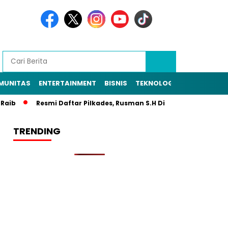
MUNITAS
ENTERTAINMENT
BISNIS
TEKNOLOGI
POLITIK
PE
b
Resmi Daftar Pilkades, Rusman S.H Diantar Sekitar 1.000 Wa
TRENDING