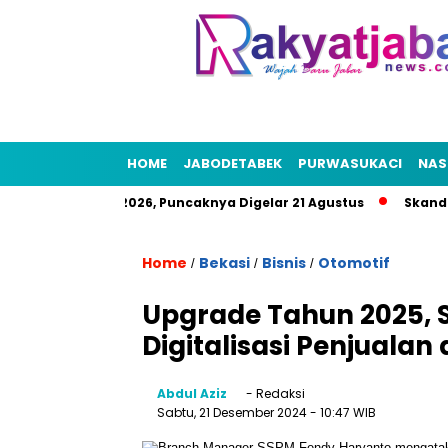
HOME
JABODETABEK
PURWASUKACI
NAS
akyat HUT RI 2026, Puncaknya Digelar 21 Agustus
Skandal Ai
Home
Bekasi
Bisnis
Otomotif
/
/
/
Upgrade Tahun 2025, 
Digitalisasi Penjuala
Abdul Aziz
- Redaksi
Sabtu, 21 Desember 2024
- 10:47 WIB