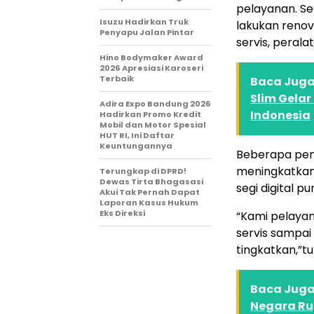
pelayanan. Sec
Isuzu Hadirkan Truk
lakukan renov
Penyapu Jalan Pintar
servis, perala
Hino Bodymaker Award
2026 Apresiasi Karoseri
Terbaik
Baca Juga 
Slim Gelar
Adira Expo Bandung 2026
Indonesia
Hadirkan Promo Kredit
Mobil dan Motor Spesial
HUT RI, Ini Daftar
Keuntungannya
Beberapa pena
meningkatkan
Terungkap di DPRD!
Dewas Tirta Bhagasasi
segi digital pu
Akui Tak Pernah Dapat
Laporan Kasus Hukum
Eks Direksi
“Kami pelayan
servis sampai
tingkatkan,”tu
Baca Juga 
Negara Rug