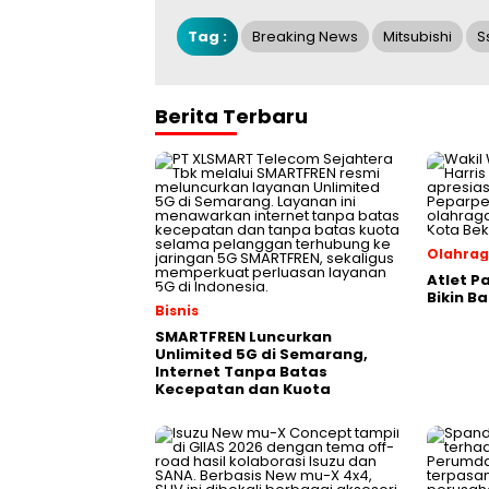
Tag :
Breaking News
Mitsubishi
S
Berita Terbaru
Olahra
Atlet P
Bikin B
Bisnis
SMARTFREN Luncurkan
Unlimited 5G di Semarang,
Internet Tanpa Batas
Kecepatan dan Kuota