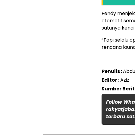
Fendy menjel
otomotif sema
satunya kenai
“Tapi selalu op
rencana launc
Penulis :
Abdu
Editor :
Aziz
Sumber Beri
Follow Wh
rakyatjaba
terbaru set