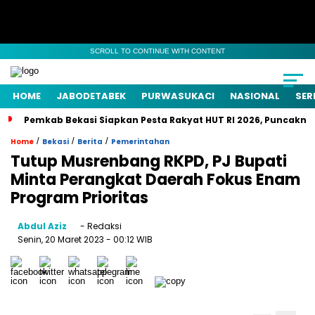
SCROLL TO CONTINUE WITH CONTENT
HOME
JABODETABEK
PURWASUKACI
NASIONAL
SER
Pemkab Bekasi Siapkan Pesta Rakyat HUT RI 2026, Puncaknya
/
/
/
Home
Bekasi
Berita
Pemerintahan
Tutup Musrenbang RKPD, PJ Bupati
Minta Perangkat Daerah Fokus Enam
Program Prioritas
Abdul Aziz
- Redaksi
Senin, 20 Maret 2023
- 00:12 WIB