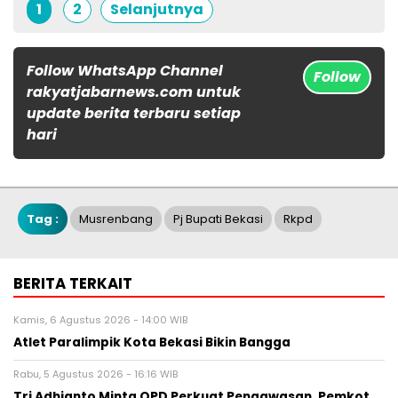
1
2
Selanjutnya
Follow WhatsApp Channel
Follow
rakyatjabarnews.com untuk
update berita terbaru setiap
hari
Tag :
Musrenbang
Pj Bupati Bekasi
Rkpd
BERITA TERKAIT
Kamis, 6 Agustus 2026 - 14:00 WIB
Atlet Paralimpik Kota Bekasi Bikin Bangga
Rabu, 5 Agustus 2026 - 16:16 WIB
Tri Adhianto Minta OPD Perkuat Pengawasan, Pemkot