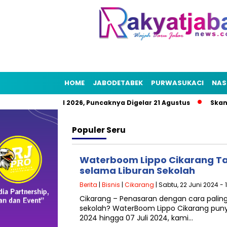
HOME
JABODETABEK
PURWASUKACI
NAS
a Rakyat HUT RI 2026, Puncaknya Digelar 21 Agustus
Skandal
Populer
Seru
Waterboom Lippo Cikarang Ta
selama Liburan Sekolah
Berita
|
Bisnis
|
Cikarang
| Sabtu, 22 Juni 2024 - 
Cikarang – Penasaran dengan cara paling
sekolah? WaterBoom Lippo Cikarang puny
2024 hingga 07 Juli 2024, kami…