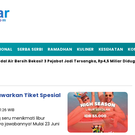
IONAL
SERBA SERBI
RAMADHAN
KULINER
KESEHATAN
KO
 Air Bersih Bekasi! 3 Pejabat Jadi Tersangka, Rp4,5 Miliar Diduga 
warkan Tiket Spesial
11:26 WIB
 seru menikmati libur
a jawabannya! Mulai 23 Juni