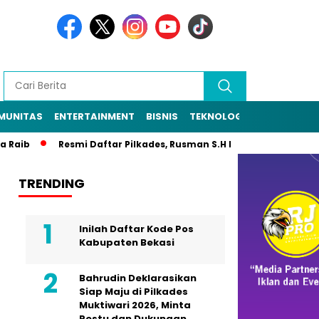
MUNITAS
ENTERTAINMENT
BISNIS
TEKNOLOGI
POLITIK
PE
Raib
Resmi Daftar Pilkades, Rusman S.H Diantar Sekitar 1.000
TRENDING
Inilah Daftar Kode Pos
Kabupaten Bekasi
Bahrudin Deklarasikan
Siap Maju di Pilkades
Muktiwari 2026, Minta
Restu dan Dukungan