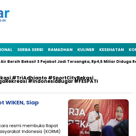
IONAL
SERBA SERBI
RAMADHAN
KULINER
KESEHATAN
KO
 Bersih Bekasi! 3 Pejabat Jadi Tersangka, Rp4,5 Miliar Diduga Raib
asi #TriAdhianto #SportCityBekasi
aRekreasi #IndonesiaBugar #FESPATI
t WIKEN, Siap
 secara resmi membuka Rapat
Masyarakat Indonesia (KORMI)