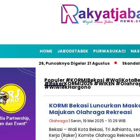
HOME
JABODETABEK
PURWASUKACI
NAS
kyat HUT RI 2026, Puncaknya Digelar 21 Agustus
Skandal Air
Populer
#KORMIBekasi #WaliKotaBek
#RakerKORMI2025 #WIKEN #Olahrag
#WiwiekHargono
KORMI Bekasi Luncurkan Masko
Majukan Olahraga Rekreasi
Olahraga
| Senin, 19 Mei 2025 - 10:29 WIB
Bekasi – Wali Kota Bekasi, Tri Adhianto,
Kerja (Raker) Komite Olahraga Rekreasi 