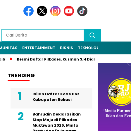
MUNITAS
ENTERTAINMENT
BISNIS
TEKNOLOGI
POLITIK
PE
Resmi Daftar Pilkades, Rusman S.H Diantar Sekitar 1.000 War
TRENDING
Inilah Daftar Kode Pos
Kabupaten Bekasi
Bahrudin Deklarasikan
Siap Maju di Pilkades
Muktiwari 2026, Minta
Restu dan Dukungan