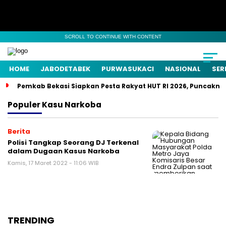
SCROLL TO CONTINUE WITH CONTENT
HOME
JABODETABEK
PURWASUKACI
NASIONAL
SER
Pemkab Bekasi Siapkan Pesta Rakyat HUT RI 2026, Puncaknya
Populer
Kasu Narkoba
Berita
Polisi Tangkap Seorang DJ Terkenal
dalam Dugaan Kasus Narkoba
Kamis, 17 Maret 2022 - 11:06 WIB
TRENDING