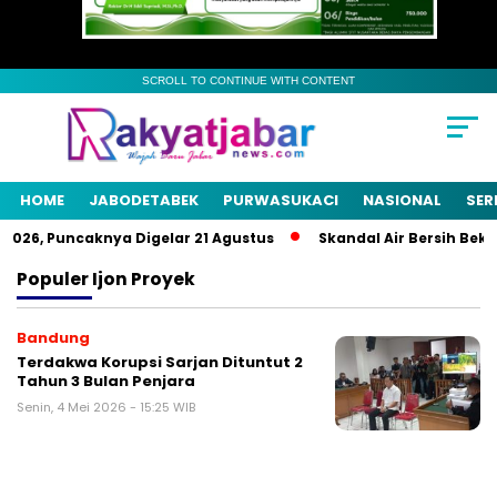
SCROLL TO CONTINUE WITH CONTENT
HOME
JABODETABEK
PURWASUKACI
NASIONAL
SER
026, Puncaknya Digelar 21 Agustus
Skandal Air Bersih Bekasi
Populer
Ijon Proyek
Bandung
Terdakwa Korupsi Sarjan Dituntut 2
Tahun 3 Bulan Penjara
Senin, 4 Mei 2026 - 15:25 WIB