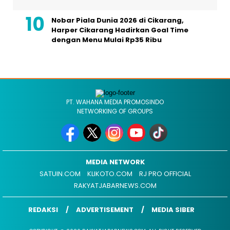
Nobar Piala Dunia 2026 di Cikarang,
Harper Cikarang Hadirkan Goal Time
dengan Menu Mulai Rp35 Ribu
PT. WAHANA MEDIA PROMOSINDO
NETWORKING OF GROUPS
MEDIA NETWORK
SATUIN.COM
KLIKOTO.COM
RJ PRO OFFICIAL
RAKYATJABARNEWS.COM
REDAKSI
ADVERTISEMENT
MEDIA SIBER