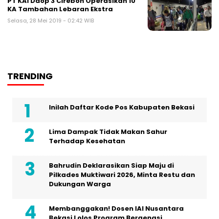
PT KAI Daop 3 Cirebon Operasikan 10
KA Tambahan Lebaran Ekstra
Selasa, 28 Mei 2019 - 02:42 WIB
TRENDING
Inilah Daftar Kode Pos Kabupaten Bekasi
Lima Dampak Tidak Makan Sahur
Terhadap Kesehatan
Bahrudin Deklarasikan Siap Maju di
Pilkades Muktiwari 2026, Minta Restu dan
Dukungan Warga
Membanggakan! Dosen IAI Nusantara
Bekasi Lolos Program Bergengsi