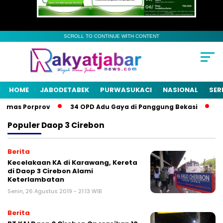
SCROLL TO CONTINUE WITH CONTENT
HOME
JABODETABEK
PURWASUKACI
NASIONAL
SER
Emas Porprov
34 OPD Adu Gaya di Panggung Bekasi
Pem
Populer
Daop 3 Cirebon
Berita
Kecelakaan KA di Karawang, Kereta
di Daop 3 Cirebon Alami
Keterlambatan
Senin, 26 Agustus 2019 - 21:13 WIB
Berita